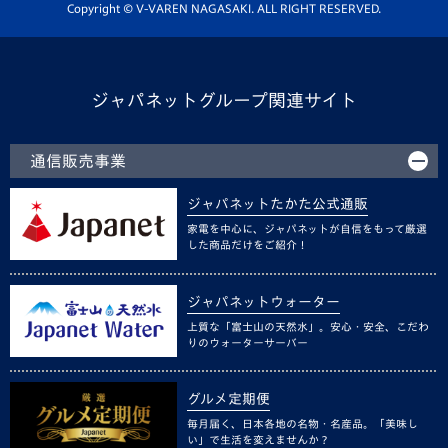
ホームタウン活動
Copyright © V-VAREN NAGASAKI. ALL RIGHT RESERVED.
ジャパネットグループ関連サイト
通信販売事業
ジャパネットたかた公式通販
家電を中心に、ジャパネットが自信をもって厳選
した商品だけをご紹介！
ジャパネットウォーター
上質な「富士山の天然水」。安心・安全、こだわ
りのウォーターサーバー
グルメ定期便
毎月届く、日本各地の名物・名産品。「美味し
い」で生活を変えませんか？