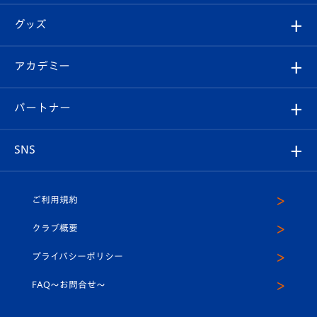
エンブレム紹介
はじめての観戦ガイド
順位表
チケット
グッズ
チケット
選手プロフィール
Revive Team
フォトギャラリー
シーズンシート
オンラインショップ
アカデミー
イベント
スタッフプロフィール
スタジアムへのアクセス
スタジアムグルメ
V-LOVERS（ファンクラブ）
2026-27ユニフォーム
メディア
育成からのお知らせ
パートナー
マスコット紹介
ヴィヴィくんの長崎おもてなしガイド
はじめての観戦ガイド
プレイヤーズスイート
店舗情報
グッズ
アカデミー
チームスケジュール
V-EXPRESS
パートナー企業一覧
SNS
（ユニフォーム入場）
ホームタウン
U-18
クラブハウス（練習場）
パートナー募集
公式Twitter
ご利用規約
アカデミー
U-15
応援メディア
法人限定 VIP BOX
ヴィヴィくんインスタグラム
クラブ概要
スクール
U-12
メディア出演情報
プライバシーポリシー
公式LINE＠
スクール
FAQ〜お問合せ〜
平和祈念活動
Youtube公式チャンネル