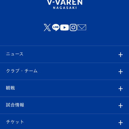
ニュース
すべて
クラブ・チーム
トップチーム
クラブプロフィール
観戦
クラブ
フィロソフィー
観戦ルール
試合情報
試合情報
クラブ概要
観戦ツアー
試合日程/結果
チケット
ファンクラブ