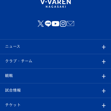
ニュース
すべて
クラブ・チーム
トップチーム
クラブプロフィール
観戦
クラブ
フィロソフィー
観戦ルール
試合情報
試合情報
クラブ概要
観戦ツアー
試合日程/結果
チケット
ファンクラブ