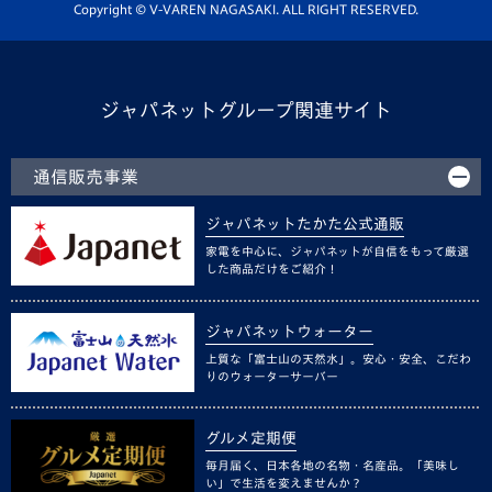
ホームタウン活動
Copyright © V-VAREN NAGASAKI. ALL RIGHT RESERVED.
ジャパネットグループ関連サイト
通信販売事業
ジャパネットたかた公式通販
家電を中心に、ジャパネットが自信をもって厳選
した商品だけをご紹介！
ジャパネットウォーター
上質な「富士山の天然水」。安心・安全、こだわ
りのウォーターサーバー
グルメ定期便
毎月届く、日本各地の名物・名産品。「美味し
い」で生活を変えませんか？