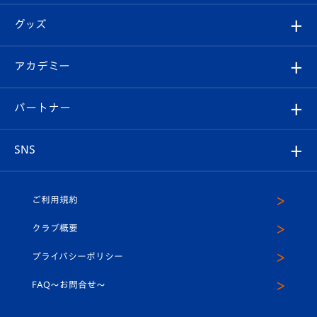
エンブレム紹介
はじめての観戦ガイド
順位表
チケット
グッズ
チケット
選手プロフィール
Revive Team
フォトギャラリー
シーズンシート
オンラインショップ
アカデミー
イベント
スタッフプロフィール
スタジアムへのアクセス
スタジアムグルメ
V-LOVERS（ファンクラブ）
2026-27ユニフォーム
メディア
育成からのお知らせ
パートナー
マスコット紹介
ヴィヴィくんの長崎おもてなしガイド
はじめての観戦ガイド
プレイヤーズスイート
店舗情報
グッズ
アカデミー
チームスケジュール
V-EXPRESS
パートナー企業一覧
SNS
（ユニフォーム入場）
ホームタウン
U-18
クラブハウス（練習場）
パートナー募集
公式Twitter
ご利用規約
アカデミー
U-15
応援メディア
法人限定 VIP BOX
ヴィヴィくんインスタグラム
クラブ概要
スクール
U-12
メディア出演情報
プライバシーポリシー
公式LINE＠
スクール
FAQ〜お問合せ〜
平和祈念活動
Youtube公式チャンネル