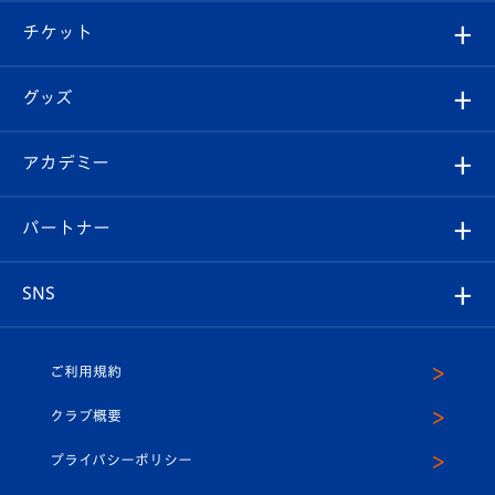
クラブ概要
観戦ツアー
試合日程/結果
チケット
ファンクラブ
エンブレム紹介
はじめての観戦ガイド
順位表
チケット
グッズ
チケット
選手プロフィール
Revive Team
フォトギャラリー
シーズンシート
オンラインショップ
アカデミー
イベント
スタッフプロフィール
スタジアムへのアクセス
スタジアムグルメ
V-LOVERS（ファンクラブ）
2026-27ユニフォーム
メディア
育成からのお知らせ
パートナー
マスコット紹介
ヴィヴィくんの長崎おもてなしガイド
はじめての観戦ガイド
プレイヤーズスイート
店舗情報
グッズ
アカデミー
チームスケジュール
V-EXPRESS
パートナー企業一覧
SNS
（ユニフォーム入場）
ホームタウン
U-18
クラブハウス（練習場）
パートナー募集
公式Twitter
ご利用規約
アカデミー
U-15
応援メディア
法人限定 VIP BOX
ヴィヴィくんインスタグラム
クラブ概要
スクール
U-12
メディア出演情報
プライバシーポリシー
公式LINE＠