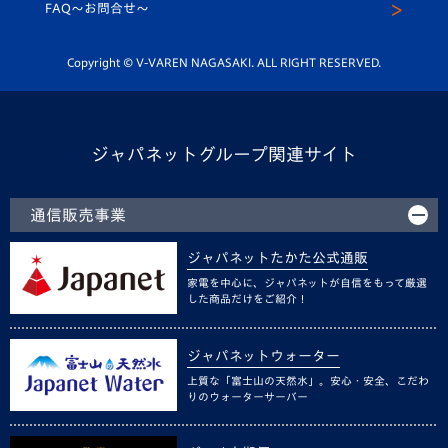
スクール
FAQ〜お問合せ〜
平和祈念活動
Youtube公式チャンネル
ホームタウン活動
Copyright © V-VAREN NAGASAKI. ALL RIGHT RESERVED.
ジャパネットグループ関連サイト
通信販売事業
ジャパネットたかた公式通販
家電を中心に、ジャパネットが自信をもって厳選
した商品だけをご紹介！
ジャパネットウォーター
上質な「富士山の天然水」。安心・安全、こだわ
りのウォーターサーバー