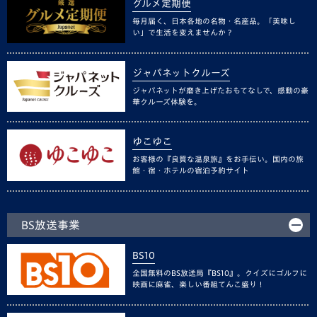
グルメ定期便
毎月届く、日本各地の名物・名産品。「美味し
い」で生活を変えませんか？
ジャパネットクルーズ
ジャパネットが磨き上げたおもてなしで、感動の豪
華クルーズ体験を。
ゆこゆこ
お客様の『良質な温泉旅』をお手伝い。国内の旅
館・宿・ホテルの宿泊予約サイト
BS放送事業
BS10
全国無料のBS放送局『BS10』。クイズにゴルフに
映画に麻雀、楽しい番組てんこ盛り！