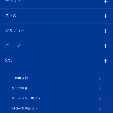
チケット
ファンクラブ
エンブレム紹介
はじめての観戦ガイド
順位表
チケット
グッズ
チケット
選手プロフィール
Revive Team
フォトギャラリー
シーズンシート
オンラインショップ
アカデミー
イベント
スタッフプロフィール
スタジアムへのアクセス
スタジアムグルメ
V-LOVERS（ファンクラブ）
2026-27ユニフォーム
メディア
育成からのお知らせ
パートナー
マスコット紹介
ヴィヴィくんの長崎おもてなしガイド
はじめての観戦ガイド
プレイヤーズスイート
店舗情報
グッズ
アカデミー
チームスケジュール
V-EXPRESS
パートナー企業一覧
SNS
（ユニフォーム入場）
ホームタウン
U-18
クラブハウス（練習場）
パートナー募集
公式Twitter
ご利用規約
アカデミー
U-15
応援メディア
法人限定 VIP BOX
ヴィヴィくんインスタグラム
クラブ概要
スクール
U-12
メディア出演情報
プライバシーポリシー
公式LINE＠
スクール
FAQ〜お問合せ〜
平和祈念活動
Youtube公式チャンネル