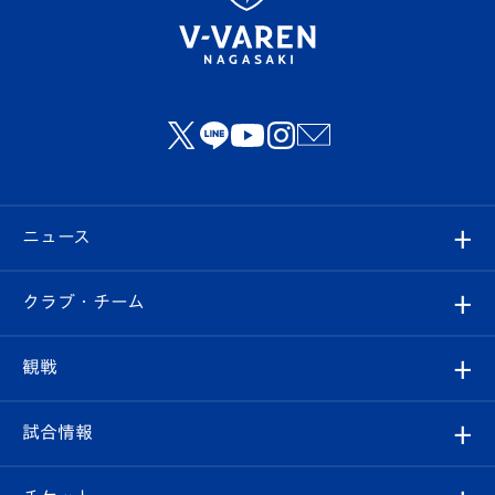
ニュース
すべて
クラブ・チーム
トップチーム
クラブプロフィール
観戦
クラブ
フィロソフィー
観戦ルール
試合情報
試合情報
クラブ概要
観戦ツアー
試合日程/結果