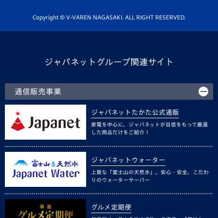
ホームタウン活動
Copyright © V-VAREN NAGASAKI. ALL RIGHT RESERVED.
ジャパネットグループ関連サイト
通信販売事業
ジャパネットたかた公式通販
家電を中心に、ジャパネットが自信をもって厳選
した商品だけをご紹介！
ジャパネットウォーター
上質な「富士山の天然水」。安心・安全、こだわ
りのウォーターサーバー
グルメ定期便