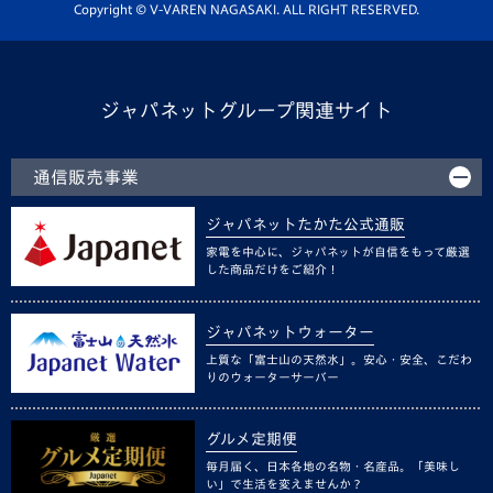
ホームタウン活動
Copyright © V-VAREN NAGASAKI. ALL RIGHT RESERVED.
ジャパネットグループ関連サイト
通信販売事業
ジャパネットたかた公式通販
家電を中心に、ジャパネットが自信をもって厳選
した商品だけをご紹介！
ジャパネットウォーター
上質な「富士山の天然水」。安心・安全、こだわ
りのウォーターサーバー
グルメ定期便
毎月届く、日本各地の名物・名産品。「美味し
い」で生活を変えませんか？