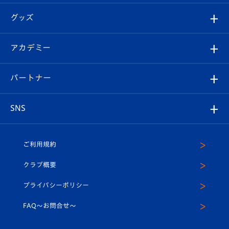
エンブレム紹介
はじめての観戦ガイド
順位表
チケット
グッズ
チケット
選手プロフィール
Revive Team
フォトギャラリー
シーズンシート
オンラインショップ
アカデミー
イベント
スタッフプロフィール
スタジアムへのアクセス
スタジアムグルメ
V-LOVERS（ファンクラブ）
2026-27ユニフォーム
メディア
育成からのお知らせ
パートナー
マスコット紹介
ヴィヴィくんの長崎おもてなしガイド
はじめての観戦ガイド
プレイヤーズスイート
店舗情報
グッズ
アカデミー
チームスケジュール
V-EXPRESS
パートナー企業一覧
SNS
（ユニフォーム入場）
ホームタウン
U-18
クラブハウス（練習場）
パートナー募集
公式Twitter
ご利用規約
アカデミー
U-15
応援メディア
法人限定 VIP BOX
ヴィヴィくんインスタグラム
クラブ概要
スクール
U-12
メディア出演情報
プライバシーポリシー
公式LINE＠
スクール
FAQ〜お問合せ〜
平和祈念活動
Youtube公式チャンネル