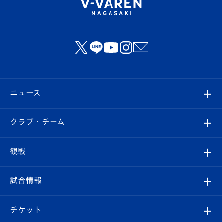
ニュース
すべて
クラブ・チーム
トップチーム
クラブプロフィール
観戦
クラブ
フィロソフィー
観戦ルール
試合情報
試合情報
クラブ概要
観戦ツアー
試合日程/結果
チケット
ファンクラブ