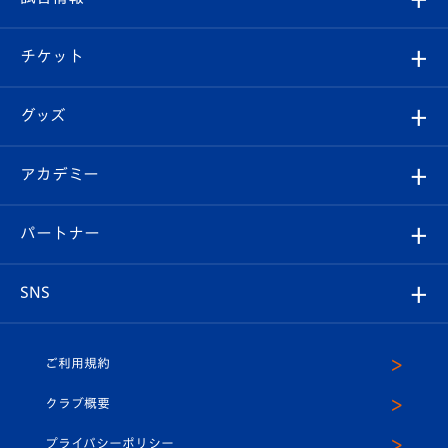
試合情報
クラブ概要
観戦ツアー
試合日程/結果
チケット
ファンクラブ
エンブレム紹介
はじめての観戦ガイド
順位表
チケット
グッズ
チケット
選手プロフィール
Revive Team
フォトギャラリー
シーズンシート
オンラインショップ
アカデミー
イベント
スタッフプロフィール
スタジアムへのアクセス
スタジアムグルメ
V-LOVERS（ファンクラブ）
2026-27ユニフォーム
メディア
育成からのお知らせ
パートナー
マスコット紹介
ヴィヴィくんの長崎おもてなしガイド
はじめての観戦ガイド
プレイヤーズスイート
店舗情報
グッズ
アカデミー
チームスケジュール
V-EXPRESS
パートナー企業一覧
SNS
（ユニフォーム入場）
ホームタウン
U-18
クラブハウス（練習場）
パートナー募集
公式Twitter
ご利用規約
アカデミー
U-15
応援メディア
法人限定 VIP BOX
ヴィヴィくんインスタグラム
クラブ概要
スクール
U-12
メディア出演情報
プライバシーポリシー
公式LINE＠