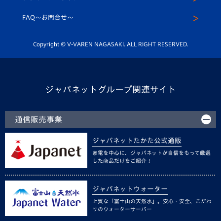
スクール
FAQ〜お問合せ〜
平和祈念活動
Youtube公式チャンネル
ホームタウン活動
Copyright © V-VAREN NAGASAKI. ALL RIGHT RESERVED.
ジャパネットグループ関連サイト
通信販売事業
ジャパネットたかた公式通販
家電を中心に、ジャパネットが自信をもって厳選
した商品だけをご紹介！
ジャパネットウォーター
上質な「富士山の天然水」。安心・安全、こだわ
りのウォーターサーバー