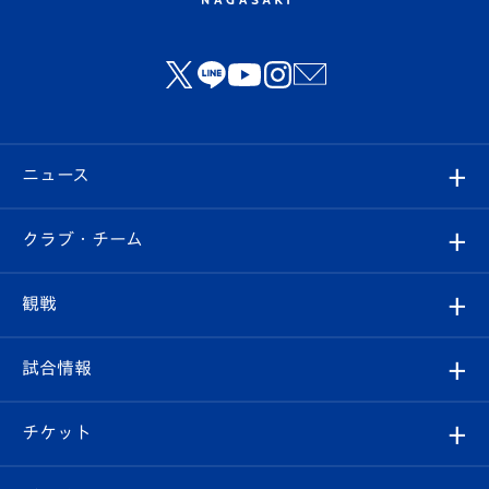
ニュース
すべて
クラブ・チーム
トップチーム
クラブプロフィール
観戦
クラブ
フィロソフィー
観戦ルール
試合情報
試合情報
クラブ概要
観戦ツアー
試合日程/結果
チケット
ファンクラブ
エンブレム紹介
はじめての観戦ガイド
順位表