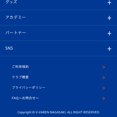
チケット
グッズ
チケット
選手プロフィール
Revive Team
フォトギャラリー
シーズンシート
オンラインショップ
アカデミー
イベント
スタッフプロフィール
スタジアムへのアクセス
スタジアムグルメ
V-LOVERS（ファンクラブ）
2026-27ユニフォーム
メディア
育成からのお知らせ
パートナー
マスコット紹介
ヴィヴィくんの長崎おもてなしガイド
はじめての観戦ガイド
プレイヤーズスイート
店舗情報
グッズ
アカデミー
チームスケジュール
V-EXPRESS
パートナー企業一覧
SNS
（ユニフォーム入場）
ホームタウン
U-18
クラブハウス（練習場）
パートナー募集
公式Twitter
ご利用規約
アカデミー
U-15
応援メディア
法人限定 VIP BOX
ヴィヴィくんインスタグラム
クラブ概要
スクール
U-12
メディア出演情報
プライバシーポリシー
公式LINE＠
スクール
FAQ〜お問合せ〜
平和祈念活動
Youtube公式チャンネル
ホームタウン活動
Copyright © V-VAREN NAGASAKI. ALL RIGHT RESERVED.