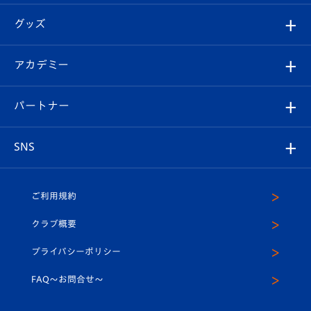
エンブレム紹介
はじめての観戦ガイド
順位表
チケット
グッズ
チケット
選手プロフィール
Revive Team
フォトギャラリー
シーズンシート
オンラインショップ
アカデミー
イベント
スタッフプロフィール
スタジアムへのアクセス
スタジアムグルメ
V-LOVERS（ファンクラブ）
2026-27ユニフォーム
メディア
育成からのお知らせ
パートナー
マスコット紹介
ヴィヴィくんの長崎おもてなしガイド
はじめての観戦ガイド
プレイヤーズスイート
店舗情報
グッズ
アカデミー
チームスケジュール
V-EXPRESS
パートナー企業一覧
SNS
（ユニフォーム入場）
ホームタウン
U-18
クラブハウス（練習場）
パートナー募集
公式Twitter
ご利用規約
アカデミー
U-15
応援メディア
法人限定 VIP BOX
ヴィヴィくんインスタグラム
クラブ概要
スクール
U-12
メディア出演情報
プライバシーポリシー
公式LINE＠
スクール
FAQ〜お問合せ〜
平和祈念活動
Youtube公式チャンネル