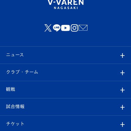
ニュース
すべて
クラブ・チーム
トップチーム
クラブプロフィール
観戦
クラブ
フィロソフィー
観戦ルール
試合情報
試合情報
クラブ概要
観戦ツアー
試合日程/結果
チケット
ファンクラブ