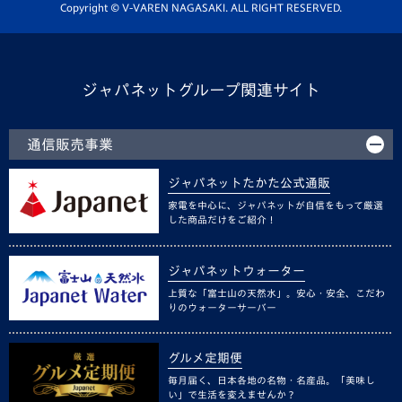
ホームタウン活動
Copyright © V-VAREN NAGASAKI. ALL RIGHT RESERVED.
ジャパネットグループ関連サイト
通信販売事業
ジャパネットたかた公式通販
家電を中心に、ジャパネットが自信をもって厳選
した商品だけをご紹介！
ジャパネットウォーター
上質な「富士山の天然水」。安心・安全、こだわ
りのウォーターサーバー
グルメ定期便
毎月届く、日本各地の名物・名産品。「美味し
い」で生活を変えませんか？