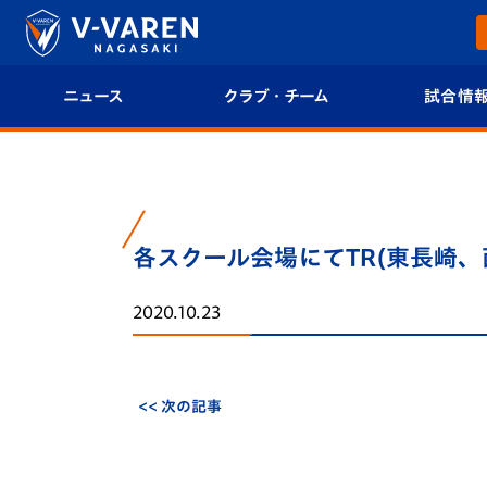
ニュース
クラブ・チーム
試合情
すべて
クラブプロフィール
試合日程/結果
トップチーム
フィロソフィー
試合情報
各スクール会場にてTR(東長崎、
クラブ
クラブ概要
順位表
2020.10.23
試合情報
エンブレム紹介
U-21 Jリーグ
ファンクラブ
選手プロフィール
フォトギャラ
<< 次の記事
チケット
スタッフプロフィール
スタジアムグ