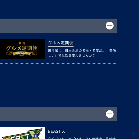
グルメ定期便
毎月届く、日本各地の名物・名産品。「美味
しい」で生活を変えませんか？
BEAST X
麻雀プロリーグ「Mリーグ」参戦中！最新情