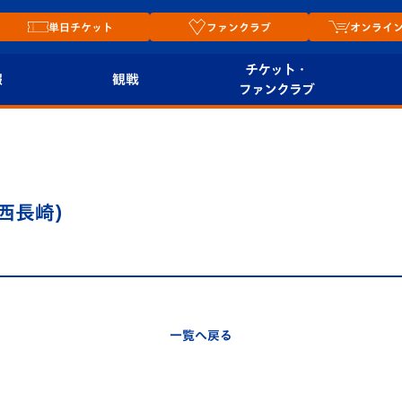
単日チケット
ファンクラブ
オンライ
チケット・
報
観戦
ファンクラブ
観戦ルール
チケット
オンラ
はじめての観戦ガイ
シーズンシート
2026
ド
ム
西長崎)
プレイヤーズスイート
Revive Team
店舗情
関連
V-LOVERS（ファン
スタジアムへのアク
クラブ）
セス
リー
一覧へ戻る
ヴィヴィくんの長崎
ルメ
おもてなしガイド