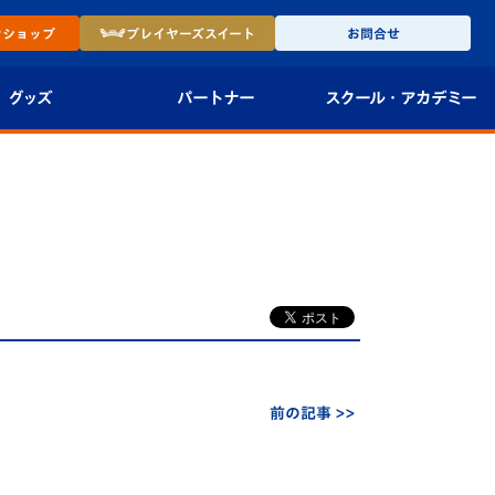
ン
ショップ
プレイヤーズ
スイート
お問合せ
グッズ
パートナー
スクール・
アカデミー
インショップ
パートナー企業一覧
アカデミー
-27ユニフォー
パートナー募集
U-18
法人限定 VIP BOX
U-15
報
U-12
スクール
前の記事 >>