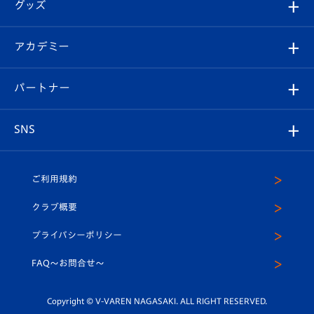
チケット
グッズ
チケット
選手プロフィール
Revive Team
フォトギャラリー
シーズンシート
オンラインショップ
アカデミー
イベント
スタッフプロフィール
スタジアムへのアクセス
スタジアムグルメ
V-LOVERS（ファンクラブ）
2026-27ユニフォーム
メディア
育成からのお知らせ
パートナー
マスコット紹介
ヴィヴィくんの長崎おもてなしガイド
はじめての観戦ガイド
プレイヤーズスイート
店舗情報
グッズ
アカデミー
チームスケジュール
V-EXPRESS
パートナー企業一覧
SNS
（ユニフォーム入場）
ホームタウン
U-18
クラブハウス（練習場）
パートナー募集
公式Twitter
ご利用規約
アカデミー
U-15
応援メディア
法人限定 VIP BOX
ヴィヴィくんインスタグラム
クラブ概要
スクール
U-12
メディア出演情報
プライバシーポリシー
公式LINE＠
スクール
FAQ〜お問合せ〜
平和祈念活動
Youtube公式チャンネル
ホームタウン活動
Copyright © V-VAREN NAGASAKI. ALL RIGHT RESERVED.