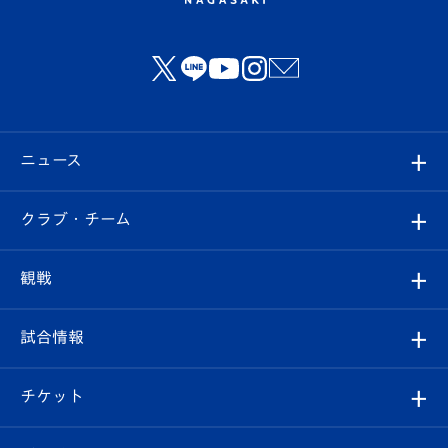
ニュース
すべて
クラブ・チーム
トップチーム
クラブプロフィール
観戦
クラブ
フィロソフィー
観戦ルール
試合情報
試合情報
クラブ概要
観戦ツアー
試合日程/結果
チケット
ファンクラブ
エンブレム紹介
はじめての観戦ガイド
順位表