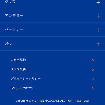
チケット
グッズ
チケット
選手プロフィール
Revive Team
フォトギャラリー
シーズンシート
オンラインショップ
アカデミー
イベント
スタッフプロフィール
スタジアムへのアクセス
スタジアムグルメ
V-LOVERS（ファンクラブ）
2026-27ユニフォーム
メディア
育成からのお知らせ
パートナー
マスコット紹介
ヴィヴィくんの長崎おもてなしガイド
はじめての観戦ガイド
プレイヤーズスイート
店舗情報
グッズ
アカデミー
チームスケジュール
V-EXPRESS
パートナー企業一覧
SNS
（ユニフォーム入場）
ホームタウン
U-18
クラブハウス（練習場）
パートナー募集
公式Twitter
ご利用規約
アカデミー
U-15
応援メディア
法人限定 VIP BOX
ヴィヴィくんインスタグラム
クラブ概要
スクール
U-12
メディア出演情報
プライバシーポリシー
公式LINE＠
スクール
FAQ〜お問合せ〜
平和祈念活動
Youtube公式チャンネル
ホームタウン活動
Copyright © V-VAREN NAGASAKI. ALL RIGHT RESERVED.