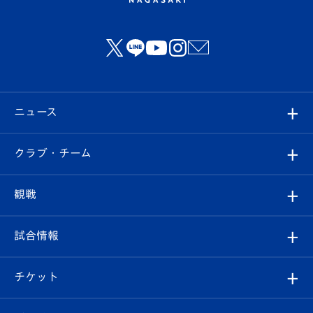
ニュース
すべて
クラブ・チーム
トップチーム
クラブプロフィール
観戦
クラブ
フィロソフィー
観戦ルール
試合情報
試合情報
クラブ概要
観戦ツアー
試合日程/結果
チケット
ファンクラブ
エンブレム紹介
はじめての観戦ガイド
順位表