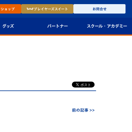
ン
ショップ
プレイヤーズ
スイート
お問合せ
グッズ
パートナー
スクール・
アカデミー
インショップ
パートナー企業一覧
アカデミー
-27ユニフォー
パートナー募集
U-18
法人限定 VIP BOX
U-15
報
U-12
スクール
前の記事 >>