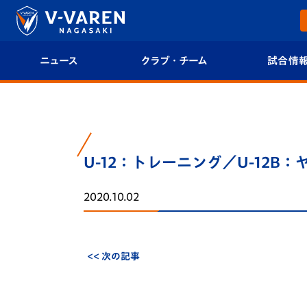
ニュース
クラブ・チーム
試合情
すべて
クラブプロフィール
試合日程/結果
トップチーム
フィロソフィー
試合情報
U-12：トレーニング／U-12B
クラブ
クラブ概要
順位表
2020.10.02
試合情報
エンブレム紹介
U-21 Jリーグ
ファンクラブ
選手プロフィール
フォトギャラ
<< 次の記事
チケット
スタッフプロフィール
スタジアムグ