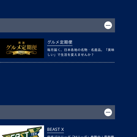
グルメ定期便
毎月届く、日本各地の名物・名産品。「美味
しい」で生活を変えませんか？
BEAST X
麻雀プロリーグ「Mリーグ」参戦中！最新情