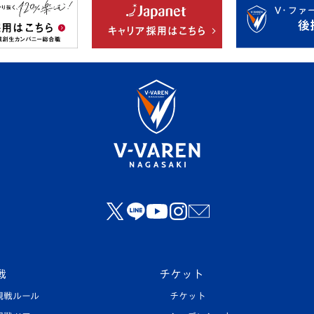
戦
チケット
観戦ルール
チケット