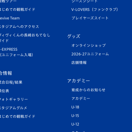
観戦ツアー
シーズンシート
はじめての観戦ガイド
V-LOVERS（ファンクラブ）
evive Team
プレイヤーズスイート
スタジアムへのアクセス
ヴィヴィくんの長崎おもてなし
グッズ
ガイド
オンラインショップ
-EXPRESS
2026-27ユニフォーム
（ユニフォーム入場）
店舗情報
合情報
アカデミー
試合日程/結果
育成からのお知らせ
順位表
アカデミー
フォトギャラリー
U-18
スタジアムグルメ
U-15
はじめての観戦ガイド
U-12