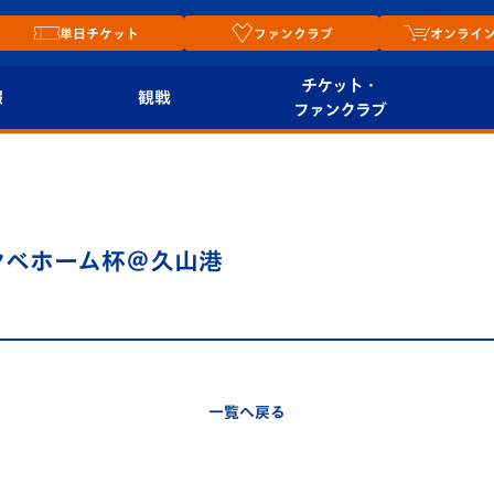
単日チケット
ファンクラブ
オンライ
チケット・
報
観戦
ファンクラブ
観戦ルール
チケット
オンラ
はじめての観戦ガイ
シーズンシート
2026
ド
ム
：ヤベホーム杯＠久山港
プレイヤーズスイート
Revive Team
店舗情
関連
V-LOVERS（ファン
スタジアムへのアク
クラブ）
セス
リー
一覧へ戻る
ヴィヴィくんの長崎
ルメ
おもてなしガイド