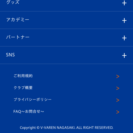
チケット
グッズ
チケット
選手プロフィール
Revive Team
フォトギャラリー
シーズンシート
オンラインショップ
アカデミー
イベント
スタッフプロフィール
スタジアムへのアクセス
スタジアムグルメ
V-LOVERS（ファンクラブ）
2026-27ユニフォーム
メディア
育成からのお知らせ
パートナー
マスコット紹介
ヴィヴィくんの長崎おもてなしガイド
はじめての観戦ガイド
プレイヤーズスイート
店舗情報
グッズ
アカデミー
チームスケジュール
V-EXPRESS
パートナー企業一覧
SNS
（ユニフォーム入場）
ホームタウン
U-18
クラブハウス（練習場）
パートナー募集
公式Twitter
ご利用規約
アカデミー
U-15
応援メディア
法人限定 VIP BOX
ヴィヴィくんインスタグラム
クラブ概要
スクール
U-12
メディア出演情報
プライバシーポリシー
公式LINE＠
スクール
FAQ〜お問合せ〜
平和祈念活動
Youtube公式チャンネル
ホームタウン活動
Copyright © V-VAREN NAGASAKI. ALL RIGHT RESERVED.