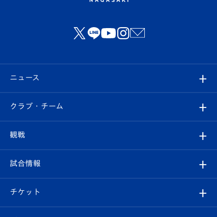
ニュース
すべて
クラブ・チーム
トップチーム
クラブプロフィール
観戦
クラブ
フィロソフィー
観戦ルール
試合情報
試合情報
クラブ概要
観戦ツアー
試合日程/結果
チケット
ファンクラブ
エンブレム紹介
はじめての観戦ガイド
順位表