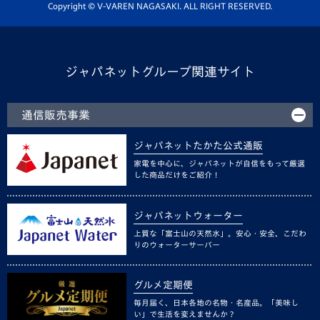
ホームタウン活動
Copyright © V-VAREN NAGASAKI. ALL RIGHT RESERVED.
ジャパネットグループ関連サイト
通信販売事業
ジャパネットたかた公式通販
家電を中心に、ジャパネットが自信をもって厳選
した商品だけをご紹介！
ジャパネットウォーター
上質な「富士山の天然水」。安心・安全、こだわ
りのウォーターサーバー
グルメ定期便
毎月届く、日本各地の名物・名産品。「美味し
い」で生活を変えませんか？