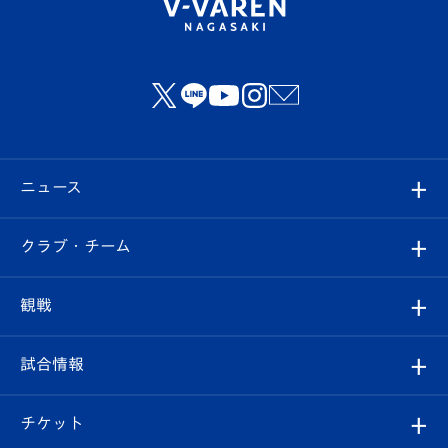
ニュース
すべて
クラブ・チーム
トップチーム
クラブプロフィール
観戦
クラブ
フィロソフィー
観戦ルール
試合情報
試合情報
クラブ概要
観戦ツアー
試合日程/結果
チケット
ファンクラブ