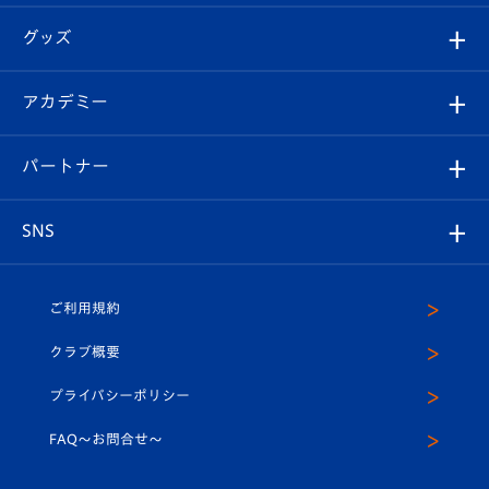
エンブレム紹介
はじめての観戦ガイド
順位表
チケット
グッズ
チケット
選手プロフィール
Revive Team
フォトギャラリー
シーズンシート
オンラインショップ
アカデミー
イベント
スタッフプロフィール
スタジアムへのアクセス
スタジアムグルメ
V-LOVERS（ファンクラブ）
2026-27ユニフォーム
メディア
育成からのお知らせ
パートナー
マスコット紹介
ヴィヴィくんの長崎おもてなしガイド
はじめての観戦ガイド
プレイヤーズスイート
店舗情報
グッズ
アカデミー
チームスケジュール
V-EXPRESS
パートナー企業一覧
SNS
（ユニフォーム入場）
ホームタウン
U-18
クラブハウス（練習場）
パートナー募集
公式Twitter
ご利用規約
アカデミー
U-15
応援メディア
法人限定 VIP BOX
ヴィヴィくんインスタグラム
クラブ概要
スクール
U-12
メディア出演情報
プライバシーポリシー
公式LINE＠
スクール
FAQ〜お問合せ〜
平和祈念活動
Youtube公式チャンネル