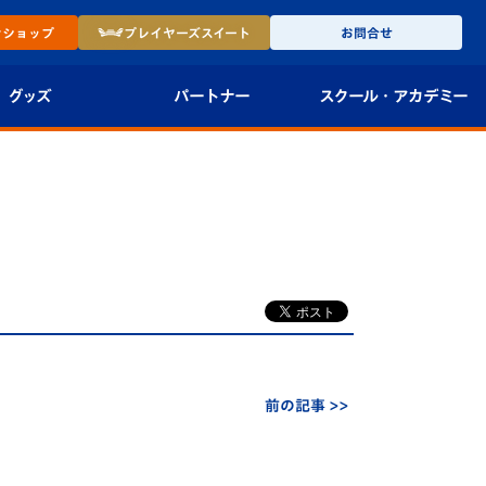
ン
ショップ
プレイヤーズ
スイート
お問合せ
グッズ
パートナー
スクール・
アカデミー
インショップ
パートナー企業一覧
アカデミー
-27ユニフォー
パートナー募集
U-18
法人限定 VIP BOX
U-15
報
U-12
スクール
前の記事 >>