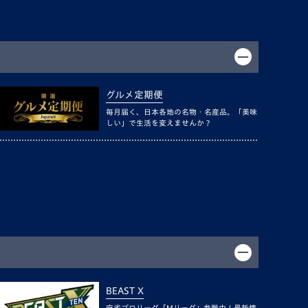
グルメ定期便
毎月届く、日本各地の名物・名産品。「美味
しい」で生活を変えませんか？
BEAST X
麻雀プロリーグ「Mリーグ」参戦中！最新情