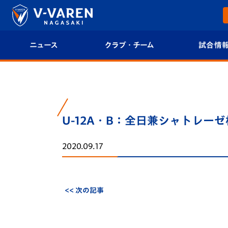
ニュース
クラブ・チーム
試合情
すべて
クラブプロフィール
試合日程/結果
トップチーム
フィロソフィー
試合情報
U-12A・B：全日兼シャトレーゼ
クラブ
クラブ概要
順位表
2020.09.17
試合情報
エンブレム紹介
U-21 Jリーグ
ファンクラブ
選手プロフィール
フォトギャラ
<< 次の記事
チケット
スタッフプロフィール
スタジアムグ