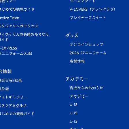
観戦ツアー
シーズンシート
はじめての観戦ガイド
V-LOVERS（ファンクラブ）
evive Team
プレイヤーズスイート
スタジアムへのアクセス
ヴィヴィくんの長崎おもてなし
グッズ
ガイド
オンラインショップ
-EXPRESS
2026-27ユニフォーム
（ユニフォーム入場）
店舗情報
合情報
アカデミー
試合日程/結果
育成からのお知らせ
順位表
アカデミー
フォトギャラリー
U-18
スタジアムグルメ
U-15
はじめての観戦ガイド
U-12