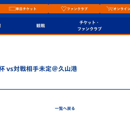
単日チケット
ファンクラブ
オンライ
チケット・
報
観戦
ファンクラブ
観戦ルール
チケット
オンラ
はじめての観戦ガイ
シーズンシート
2026
ド
ム
杯 vs対戦相手未定＠久山港
プレイヤーズスイート
Revive Team
店舗情
関連
V-LOVERS（ファン
スタジアムへのアク
クラブ）
セス
リー
一覧へ戻る
ヴィヴィくんの長崎
ルメ
おもてなしガイド