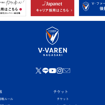
戦
チケット
観戦ルール
チケット