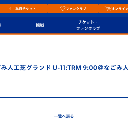
単日チケット
ファンクラブ
オンライ
チケット・
報
観戦
ファンクラブ
観戦ルール
チケット
オンラ
はじめての観戦ガイ
シーズンシート
2026
ド
ム
@なごみ人工芝グランド U-11:TRM 9:00＠なご
プレイヤーズスイート
Revive Team
店舗情
関連
V-LOVERS（ファン
スタジアムへのアク
クラブ）
セス
リー
ヴィヴィくんの長崎
ルメ
一覧へ戻る
おもてなしガイド