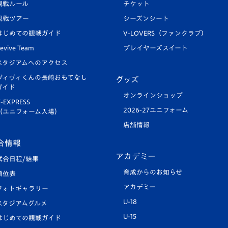
観戦ルール
チケット
観戦ツアー
シーズンシート
はじめての観戦ガイド
V-LOVERS（ファンクラブ）
evive Team
プレイヤーズスイート
スタジアムへのアクセス
ヴィヴィくんの長崎おもてなし
グッズ
ガイド
オンラインショップ
-EXPRESS
2026-27ユニフォーム
（ユニフォーム入場）
店舗情報
合情報
アカデミー
試合日程/結果
育成からのお知らせ
順位表
アカデミー
フォトギャラリー
U-18
スタジアムグルメ
U-15
はじめての観戦ガイド