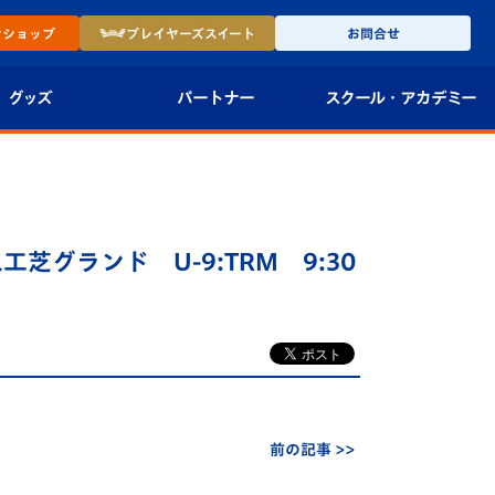
ン
ショップ
プレイヤーズ
スイート
お問合せ
グッズ
パートナー
スクール・
アカデミー
インショップ
パートナー企業一覧
アカデミー
-27ユニフォー
パートナー募集
U-18
み人工芝グランド U-9:TRM 9:30
法人限定 VIP BOX
U-15
報
U-12
スクール
前の記事 >>