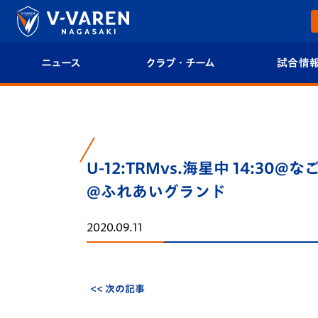
ニュース
クラブ・チーム
試合情
すべて
クラブプロフィール
試合日程/結果
トップチーム
フィロソフィー
試合情報
U-12:TRMvs.海星中 14:30
クラブ
クラブ概要
順位表
@ふれあいグランド
試合情報
エンブレム紹介
U-21 Jリーグ
2020.09.11
ファンクラブ
選手プロフィール
フォトギャラ
チケット
スタッフプロフィール
スタジアムグ
<< 次の記事