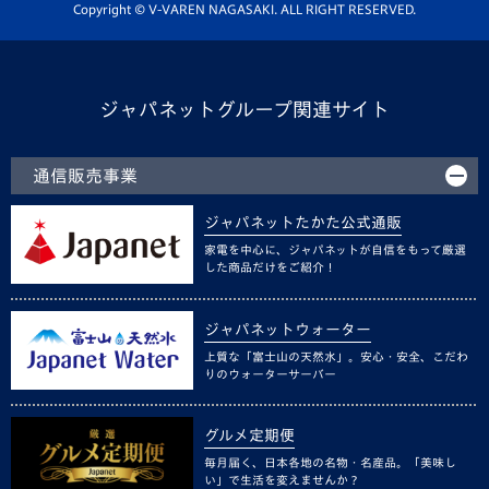
ホームタウン活動
Copyright © V-VAREN NAGASAKI. ALL RIGHT RESERVED.
ジャパネットグループ関連サイト
通信販売事業
ジャパネットたかた公式通販
家電を中心に、ジャパネットが自信をもって厳選
した商品だけをご紹介！
ジャパネットウォーター
上質な「富士山の天然水」。安心・安全、こだわ
りのウォーターサーバー
グルメ定期便
毎月届く、日本各地の名物・名産品。「美味し
い」で生活を変えませんか？