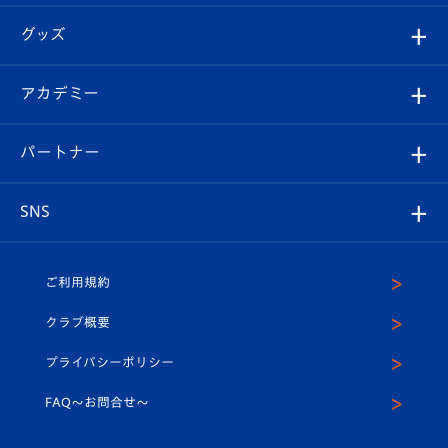
エンブレム紹介
はじめての観戦ガイド
順位表
チケット
グッズ
チケット
選手プロフィール
Revive Team
フォトギャラリー
シーズンシート
オンラインショップ
アカデミー
イベント
スタッフプロフィール
スタジアムへのアクセス
スタジアムグルメ
V-LOVERS（ファンクラブ）
2026-27ユニフォーム
メディア
育成からのお知らせ
パートナー
マスコット紹介
ヴィヴィくんの長崎おもてなしガイド
はじめての観戦ガイド
プレイヤーズスイート
店舗情報
グッズ
アカデミー
チームスケジュール
V-EXPRESS
パートナー企業一覧
SNS
（ユニフォーム入場）
ホームタウン
U-18
クラブハウス（練習場）
パートナー募集
公式Twitter
ご利用規約
アカデミー
U-15
応援メディア
法人限定 VIP BOX
ヴィヴィくんインスタグラム
クラブ概要
スクール
U-12
メディア出演情報
プライバシーポリシー
公式LINE＠
スクール
FAQ〜お問合せ〜
平和祈念活動
Youtube公式チャンネル