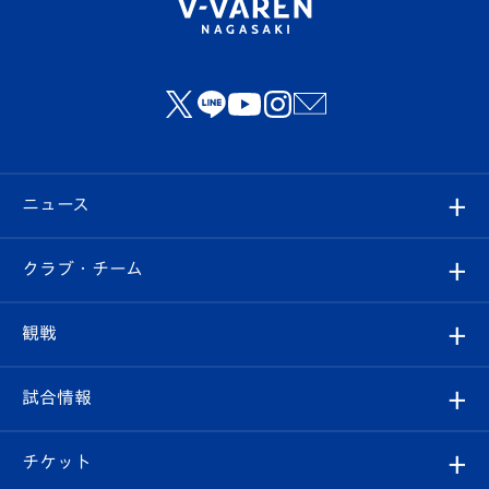
ニュース
すべて
クラブ・チーム
トップチーム
クラブプロフィール
観戦
クラブ
フィロソフィー
観戦ルール
試合情報
試合情報
クラブ概要
観戦ツアー
試合日程/結果
チケット
ファンクラブ