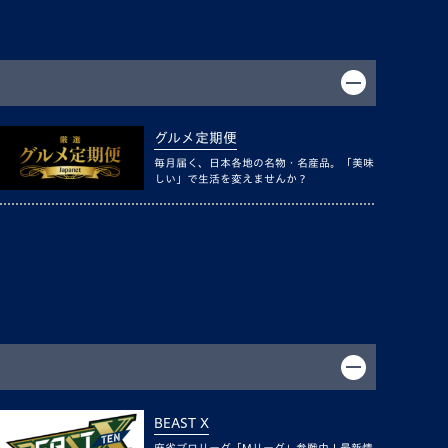
グルメ定期便
毎月届く、日本各地の名物・名産品。「美味
しい」で生活を変えませんか？
BEAST X
麻雀プロリーグ「Mリーグ」参戦中！最新情