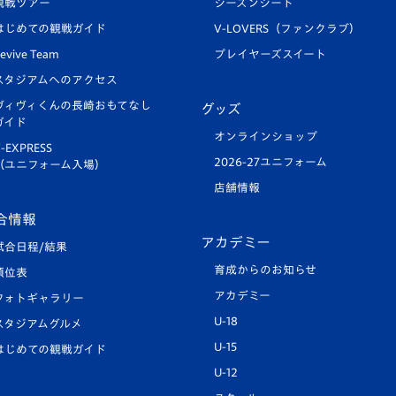
観戦ツアー
シーズンシート
はじめての観戦ガイド
V-LOVERS（ファンクラブ）
evive Team
プレイヤーズスイート
スタジアムへのアクセス
ヴィヴィくんの長崎おもてなし
グッズ
ガイド
オンラインショップ
-EXPRESS
2026-27ユニフォーム
（ユニフォーム入場）
店舗情報
合情報
アカデミー
試合日程/結果
育成からのお知らせ
順位表
アカデミー
フォトギャラリー
U-18
スタジアムグルメ
U-15
はじめての観戦ガイド
U-12