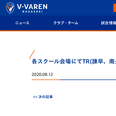
ニュース
クラブ・チーム
試合情
すべて
クラブプロフィール
試合日程/結果
トップチーム
フィロソフィー
試合情報
各スクール会場にてTR(諫早、南
クラブ
クラブ概要
順位表
2020.08.12
試合情報
エンブレム紹介
U-21 Jリーグ
ファンクラブ
選手プロフィール
フォトギャラ
<< 次の記事
チケット
スタッフプロフィール
スタジアムグ