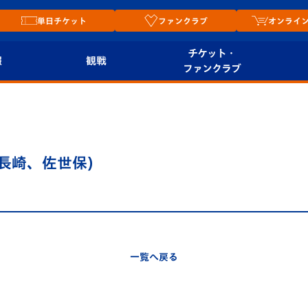
単日チケット
ファンクラブ
オンライ
チケット・
報
観戦
ファンクラブ
観戦ルール
チケット
オンラ
はじめての観戦ガイ
シーズンシート
2026
ド
ム
長崎、佐世保)
プレイヤーズスイート
Revive Team
店舗情
関連
V-LOVERS（ファン
スタジアムへのアク
クラブ）
セス
リー
一覧へ戻る
ヴィヴィくんの長崎
ルメ
おもてなしガイド