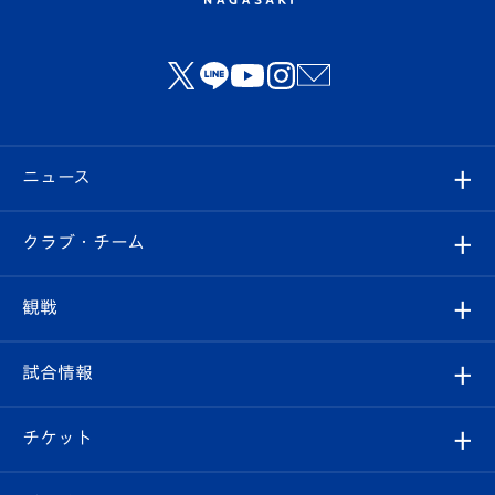
ニュース
すべて
クラブ・チーム
トップチーム
クラブプロフィール
観戦
クラブ
フィロソフィー
観戦ルール
試合情報
試合情報
クラブ概要
観戦ツアー
試合日程/結果
チケット
ファンクラブ
エンブレム紹介
はじめての観戦ガイド
順位表