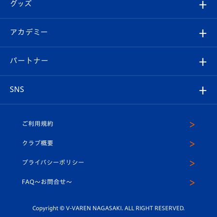
チケット
グッズ
チケット
選手プロフィール
Revive Team
フォトギャラリー
シーズンシート
オンラインショップ
アカデミー
イベント
スタッフプロフィール
スタジアムへのアクセス
スタジアムグルメ
V-LOVERS（ファンクラブ）
2026-27ユニフォーム
メディア
育成からのお知らせ
パートナー
マスコット紹介
ヴィヴィくんの長崎おもてなしガイド
はじめての観戦ガイド
プレイヤーズスイート
店舗情報
グッズ
アカデミー
チームスケジュール
V-EXPRESS
パートナー企業一覧
SNS
（ユニフォーム入場）
ホームタウン
U-18
クラブハウス（練習場）
パートナー募集
公式Twitter
ご利用規約
アカデミー
U-15
応援メディア
法人限定 VIP BOX
ヴィヴィくんインスタグラム
クラブ概要
スクール
U-12
メディア出演情報
プライバシーポリシー
公式LINE＠
スクール
FAQ〜お問合せ〜
平和祈念活動
Youtube公式チャンネル
ホームタウン活動
Copyright © V-VAREN NAGASAKI. ALL RIGHT RESERVED.