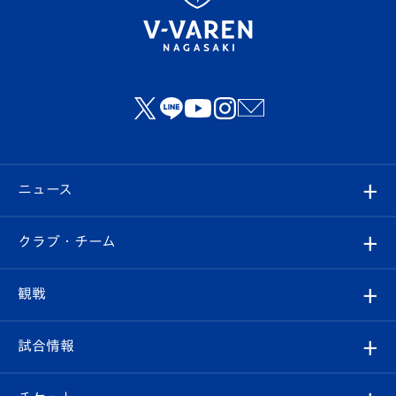
ニュース
すべて
クラブ・チーム
トップチーム
クラブプロフィール
観戦
クラブ
フィロソフィー
観戦ルール
試合情報
試合情報
クラブ概要
観戦ツアー
試合日程/結果