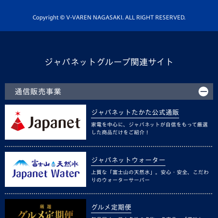
ホームタウン活動
Copyright © V-VAREN NAGASAKI. ALL RIGHT RESERVED.
ジャパネットグループ関連サイト
通信販売事業
ジャパネットたかた公式通販
家電を中心に、ジャパネットが自信をもって厳選
した商品だけをご紹介！
ジャパネットウォーター
上質な「富士山の天然水」。安心・安全、こだわ
りのウォーターサーバー
グルメ定期便