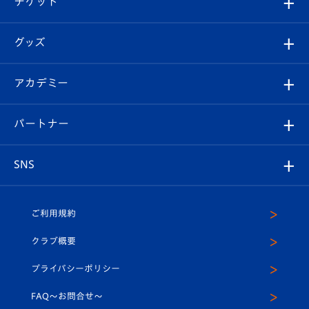
チケット
ファンクラブ
エンブレム紹介
はじめての観戦ガイド
順位表
チケット
グッズ
チケット
選手プロフィール
Revive Team
フォトギャラリー
シーズンシート
オンラインショップ
アカデミー
イベント
スタッフプロフィール
スタジアムへのアクセス
スタジアムグルメ
V-LOVERS（ファンクラブ）
2026-27ユニフォーム
メディア
育成からのお知らせ
パートナー
マスコット紹介
ヴィヴィくんの長崎おもてなしガイド
はじめての観戦ガイド
プレイヤーズスイート
店舗情報
グッズ
アカデミー
チームスケジュール
V-EXPRESS
パートナー企業一覧
SNS
（ユニフォーム入場）
ホームタウン
U-18
クラブハウス（練習場）
パートナー募集
公式Twitter
ご利用規約
アカデミー
U-15
応援メディア
法人限定 VIP BOX
ヴィヴィくんインスタグラム
クラブ概要
スクール
U-12
メディア出演情報
プライバシーポリシー
公式LINE＠
スクール
FAQ〜お問合せ〜
平和祈念活動
Youtube公式チャンネル