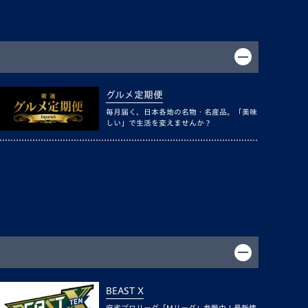
グルメ定期便
毎月届く、日本各地の名物・名産品。「美味
しい」で生活を変えませんか？
BEAST X
麻雀プロリーグ「Mリーグ」参戦中！最新情