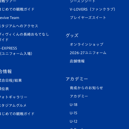
観戦ツアー
シーズンシート
はじめての観戦ガイド
V-LOVERS（ファンクラブ）
evive Team
プレイヤーズスイート
スタジアムへのアクセス
ヴィヴィくんの長崎おもてなし
グッズ
ガイド
オンラインショップ
-EXPRESS
2026-27ユニフォーム
（ユニフォーム入場）
店舗情報
合情報
アカデミー
試合日程/結果
育成からのお知らせ
順位表
アカデミー
フォトギャラリー
U-18
スタジアムグルメ
U-15
はじめての観戦ガイド
U-12