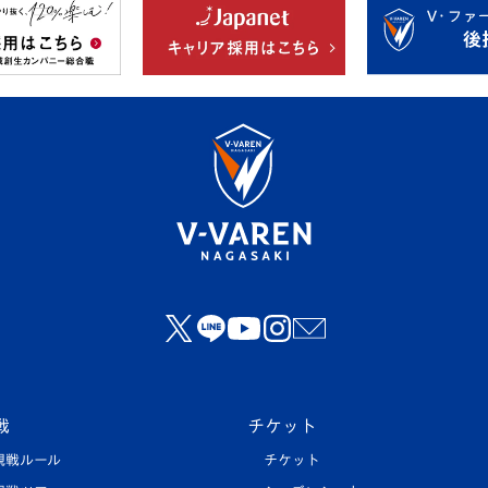
戦
チケット
観戦ルール
チケット