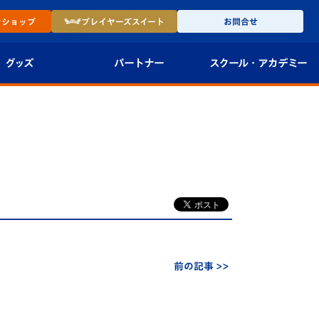
ン
ショップ
プレイヤーズ
スイート
お問合せ
グッズ
パートナー
スクール・
アカデミー
インショップ
パートナー企業一覧
アカデミー
-27ユニフォー
パートナー募集
U-18
法人限定 VIP BOX
U-15
報
U-12
スクール
前の記事 >>