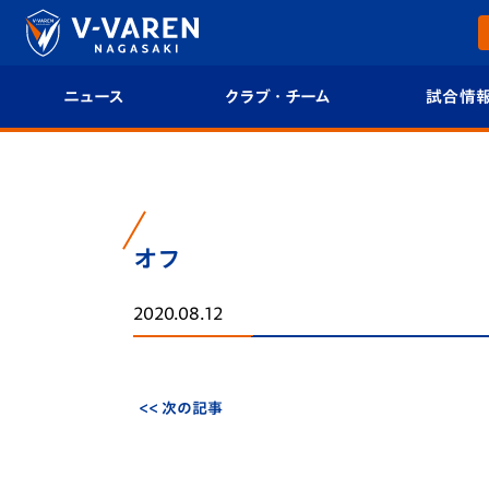
ニュース
クラブ・チーム
試合情
すべて
クラブプロフィール
試合日程/結果
トップチーム
フィロソフィー
試合情報
オフ
クラブ
クラブ概要
順位表
2020.08.12
試合情報
エンブレム紹介
U-21 Jリーグ
ファンクラブ
選手プロフィール
フォトギャラ
<< 次の記事
チケット
スタッフプロフィール
スタジアムグ