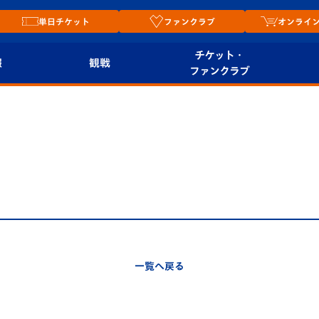
単日チケット
ファンクラブ
オンライ
チケット・
報
観戦
ファンクラブ
観戦ルール
チケット
オンラ
はじめての観戦ガイ
シーズンシート
2026
ド
ム
プレイヤーズスイート
Revive Team
店舗情
関連
V-LOVERS（ファン
スタジアムへのアク
クラブ）
セス
リー
一覧へ戻る
ヴィヴィくんの長崎
ルメ
おもてなしガイド