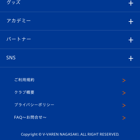
チケット
グッズ
チケット
選手プロフィール
Revive Team
フォトギャラリー
シーズンシート
オンラインショップ
アカデミー
イベント
スタッフプロフィール
スタジアムへのアクセス
スタジアムグルメ
V-LOVERS（ファンクラブ）
2026-27ユニフォーム
メディア
育成からのお知らせ
パートナー
マスコット紹介
ヴィヴィくんの長崎おもてなしガイド
はじめての観戦ガイド
プレイヤーズスイート
店舗情報
グッズ
アカデミー
チームスケジュール
V-EXPRESS
パートナー企業一覧
SNS
（ユニフォーム入場）
ホームタウン
U-18
クラブハウス（練習場）
パートナー募集
公式Twitter
ご利用規約
アカデミー
U-15
応援メディア
法人限定 VIP BOX
ヴィヴィくんインスタグラム
クラブ概要
スクール
U-12
メディア出演情報
プライバシーポリシー
公式LINE＠
スクール
FAQ〜お問合せ〜
平和祈念活動
Youtube公式チャンネル
ホームタウン活動
Copyright © V-VAREN NAGASAKI. ALL RIGHT RESERVED.