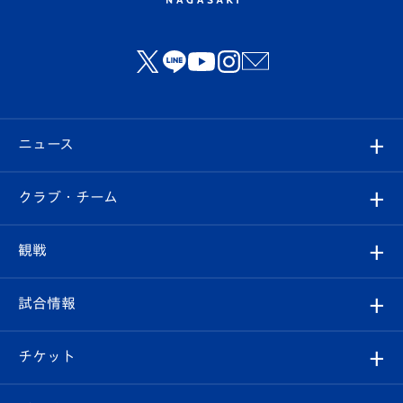
ニュース
すべて
クラブ・チーム
トップチーム
クラブプロフィール
観戦
クラブ
フィロソフィー
観戦ルール
試合情報
試合情報
クラブ概要
観戦ツアー
試合日程/結果
チケット
ファンクラブ
エンブレム紹介
はじめての観戦ガイド
順位表