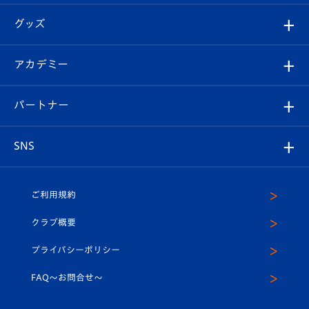
エンブレム紹介
はじめての観戦ガイド
順位表
チケット
グッズ
チケット
選手プロフィール
Revive Team
フォトギャラリー
シーズンシート
オンラインショップ
アカデミー
イベント
スタッフプロフィール
スタジアムへのアクセス
スタジアムグルメ
V-LOVERS（ファンクラブ）
2026-27ユニフォーム
メディア
育成からのお知らせ
パートナー
マスコット紹介
ヴィヴィくんの長崎おもてなしガイド
はじめての観戦ガイド
プレイヤーズスイート
店舗情報
グッズ
アカデミー
チームスケジュール
V-EXPRESS
パートナー企業一覧
SNS
（ユニフォーム入場）
ホームタウン
U-18
クラブハウス（練習場）
パートナー募集
公式Twitter
ご利用規約
アカデミー
U-15
応援メディア
法人限定 VIP BOX
ヴィヴィくんインスタグラム
クラブ概要
スクール
U-12
メディア出演情報
プライバシーポリシー
公式LINE＠
スクール
FAQ〜お問合せ〜
平和祈念活動
Youtube公式チャンネル