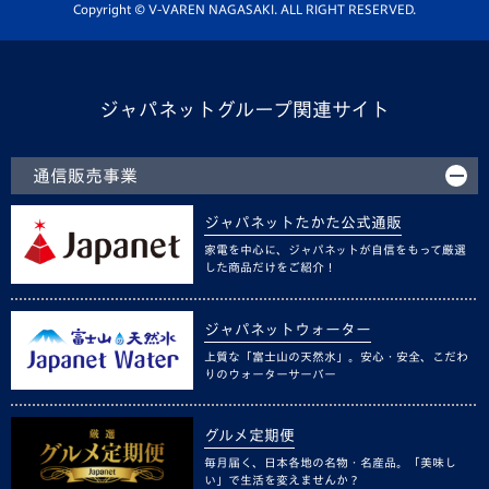
ホームタウン活動
Copyright © V-VAREN NAGASAKI. ALL RIGHT RESERVED.
ジャパネットグループ関連サイト
通信販売事業
ジャパネットたかた公式通販
家電を中心に、ジャパネットが自信をもって厳選
した商品だけをご紹介！
ジャパネットウォーター
上質な「富士山の天然水」。安心・安全、こだわ
りのウォーターサーバー
グルメ定期便
毎月届く、日本各地の名物・名産品。「美味し
い」で生活を変えませんか？