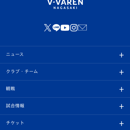
ニュース
すべて
クラブ・チーム
トップチーム
クラブプロフィール
観戦
クラブ
フィロソフィー
観戦ルール
試合情報
試合情報
クラブ概要
観戦ツアー
試合日程/結果
チケット
ファンクラブ