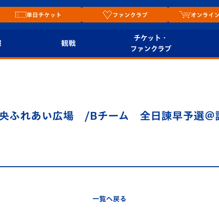
単日チケット
ファンクラブ
オンライ
チケット・
報
観戦
ファンクラブ
観戦ルール
チケット
オンラ
はじめての観戦ガイ
シーズンシート
2026
ド
ム
央ふれあい広場 /Bチーム 全日諫早予選＠
プレイヤーズスイート
Revive Team
店舗情
関連
V-LOVERS（ファン
スタジアムへのアク
クラブ）
セス
リー
ヴィヴィくんの長崎
ルメ
一覧へ戻る
おもてなしガイド