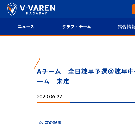
ニュース
クラブ・チーム
試合情
すべて
クラブプロフィール
試合日程/結果
トップチーム
フィロソフィー
試合情報
Aチーム 全日諫早予選＠諫早中
クラブ
クラブ概要
順位表
ーム 未定
試合情報
エンブレム紹介
U-21 Jリーグ
2020.06.22
ファンクラブ
選手プロフィール
フォトギャラ
チケット
スタッフプロフィール
スタジアムグ
<< 次の記事