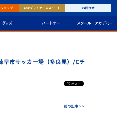
ン
ショップ
プレイヤーズ
スイート
お問合せ
グッズ
パートナー
スクール・
アカデミー
インショップ
パートナー企業一覧
アカデミー
-27ユニフォー
パートナー募集
U-18
諫早市サッカー場（多良見）/Cチ
法人限定 VIP BOX
U-15
報
U-12
スクール
前の記事 >>