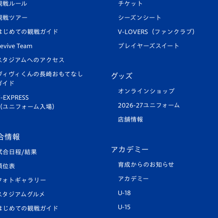
観戦ルール
チケット
観戦ツアー
シーズンシート
はじめての観戦ガイド
V-LOVERS（ファンクラブ）
evive Team
プレイヤーズスイート
スタジアムへのアクセス
ヴィヴィくんの長崎おもてなし
グッズ
ガイド
オンラインショップ
-EXPRESS
2026-27ユニフォーム
（ユニフォーム入場）
店舗情報
合情報
アカデミー
試合日程/結果
育成からのお知らせ
順位表
アカデミー
フォトギャラリー
U-18
スタジアムグルメ
U-15
はじめての観戦ガイド