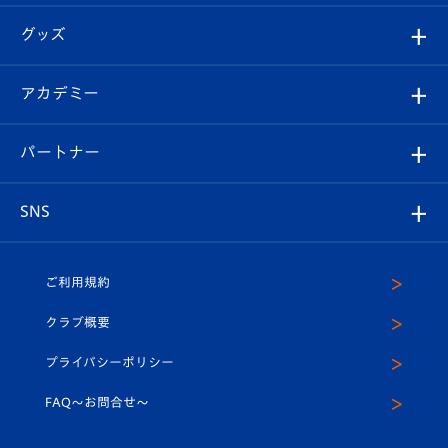
エンブレム紹介
はじめての観戦ガイド
順位表
チケット
グッズ
チケット
選手プロフィール
Revive Team
フォトギャラリー
シーズンシート
オンラインショップ
アカデミー
イベント
スタッフプロフィール
スタジアムへのアクセス
スタジアムグルメ
V-LOVERS（ファンクラブ）
2026-27ユニフォーム
メディア
育成からのお知らせ
パートナー
マスコット紹介
ヴィヴィくんの長崎おもてなしガイド
はじめての観戦ガイド
プレイヤーズスイート
店舗情報
グッズ
アカデミー
チームスケジュール
V-EXPRESS
パートナー企業一覧
SNS
（ユニフォーム入場）
ホームタウン
U-18
クラブハウス（練習場）
パートナー募集
公式Twitter
ご利用規約
アカデミー
U-15
応援メディア
法人限定 VIP BOX
ヴィヴィくんインスタグラム
クラブ概要
スクール
U-12
メディア出演情報
プライバシーポリシー
公式LINE＠
スクール
FAQ〜お問合せ〜
平和祈念活動
Youtube公式チャンネル