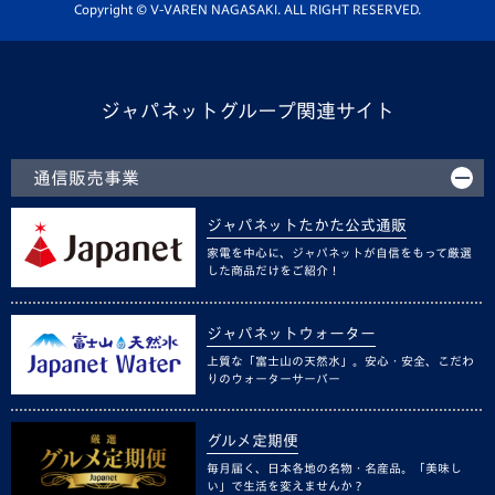
ホームタウン活動
Copyright © V-VAREN NAGASAKI. ALL RIGHT RESERVED.
ジャパネットグループ関連サイト
通信販売事業
ジャパネットたかた公式通販
家電を中心に、ジャパネットが自信をもって厳選
した商品だけをご紹介！
ジャパネットウォーター
上質な「富士山の天然水」。安心・安全、こだわ
りのウォーターサーバー
グルメ定期便
毎月届く、日本各地の名物・名産品。「美味し
い」で生活を変えませんか？