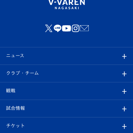
ニュース
すべて
クラブ・チーム
トップチーム
クラブプロフィール
観戦
クラブ
フィロソフィー
観戦ルール
試合情報
試合情報
クラブ概要
観戦ツアー
試合日程/結果
チケット
ファンクラブ