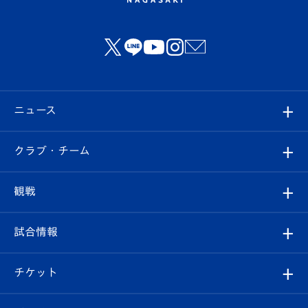
ニュース
すべて
クラブ・チーム
トップチーム
クラブプロフィール
観戦
クラブ
フィロソフィー
観戦ルール
試合情報
試合情報
クラブ概要
観戦ツアー
試合日程/結果
チケット
ファンクラブ
エンブレム紹介
はじめての観戦ガイド
順位表