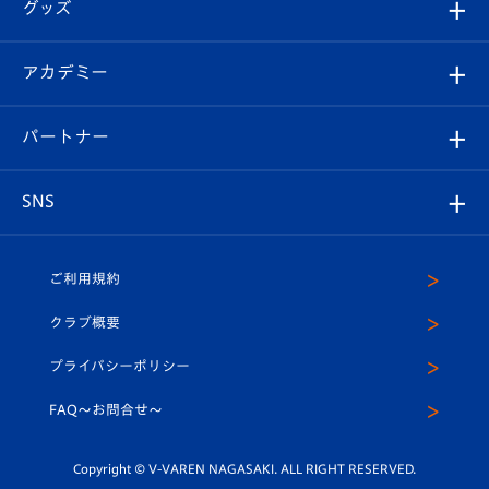
チケット
グッズ
チケット
選手プロフィール
Revive Team
フォトギャラリー
シーズンシート
オンラインショップ
アカデミー
イベント
スタッフプロフィール
スタジアムへのアクセス
スタジアムグルメ
V-LOVERS（ファンクラブ）
2026-27ユニフォーム
メディア
育成からのお知らせ
パートナー
マスコット紹介
ヴィヴィくんの長崎おもてなしガイド
はじめての観戦ガイド
プレイヤーズスイート
店舗情報
グッズ
アカデミー
チームスケジュール
V-EXPRESS
パートナー企業一覧
SNS
（ユニフォーム入場）
ホームタウン
U-18
クラブハウス（練習場）
パートナー募集
公式Twitter
ご利用規約
アカデミー
U-15
応援メディア
法人限定 VIP BOX
ヴィヴィくんインスタグラム
クラブ概要
スクール
U-12
メディア出演情報
プライバシーポリシー
公式LINE＠
スクール
FAQ〜お問合せ〜
平和祈念活動
Youtube公式チャンネル
ホームタウン活動
Copyright © V-VAREN NAGASAKI. ALL RIGHT RESERVED.