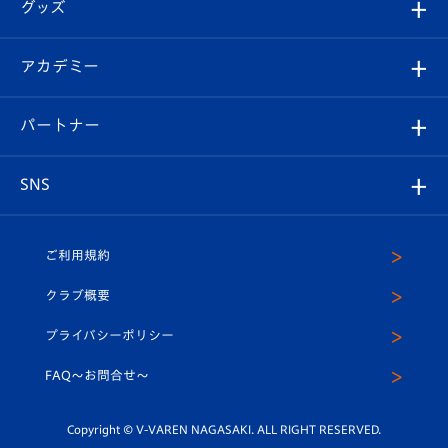
チケット
グッズ
チケット
選手プロフィール
Revive Team
フォトギャラリー
シーズンシート
オンラインショップ
アカデミー
イベント
スタッフプロフィール
スタジアムへのアクセス
スタジアムグルメ
V-LOVERS（ファンクラブ）
2026-27ユニフォーム
メディア
育成からのお知らせ
パートナー
マスコット紹介
ヴィヴィくんの長崎おもてなしガイド
はじめての観戦ガイド
プレイヤーズスイート
店舗情報
グッズ
アカデミー
チームスケジュール
V-EXPRESS
パートナー企業一覧
SNS
（ユニフォーム入場）
ホームタウン
U-18
クラブハウス（練習場）
パートナー募集
公式Twitter
ご利用規約
アカデミー
U-15
応援メディア
法人限定 VIP BOX
ヴィヴィくんインスタグラム
クラブ概要
スクール
U-12
メディア出演情報
プライバシーポリシー
公式LINE＠
スクール
FAQ〜お問合せ〜
平和祈念活動
Youtube公式チャンネル
ホームタウン活動
Copyright © V-VAREN NAGASAKI. ALL RIGHT RESERVED.