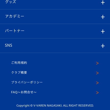
チケット
グッズ
チケット
選手プロフィール
Revive Team
フォトギャラリー
シーズンシート
オンラインショップ
アカデミー
イベント
スタッフプロフィール
スタジアムへのアクセス
スタジアムグルメ
V-LOVERS（ファンクラブ）
2026-27ユニフォーム
メディア
育成からのお知らせ
パートナー
マスコット紹介
ヴィヴィくんの長崎おもてなしガイド
はじめての観戦ガイド
プレイヤーズスイート
店舗情報
グッズ
アカデミー
チームスケジュール
V-EXPRESS
パートナー企業一覧
SNS
（ユニフォーム入場）
ホームタウン
U-18
クラブハウス（練習場）
パートナー募集
公式Twitter
ご利用規約
アカデミー
U-15
応援メディア
法人限定 VIP BOX
ヴィヴィくんインスタグラム
クラブ概要
スクール
U-12
メディア出演情報
プライバシーポリシー
公式LINE＠
スクール
FAQ〜お問合せ〜
平和祈念活動
Youtube公式チャンネル
ホームタウン活動
Copyright © V-VAREN NAGASAKI. ALL RIGHT RESERVED.