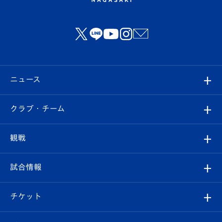
ニュース
すべて
クラブ・チーム
トップチーム
クラブプロフィール
観戦
クラブ
フィロソフィー
観戦ルール
試合情報
試合情報
クラブ概要
観戦ツアー
試合日程/結果
チケット
ファンクラブ
エンブレム紹介
はじめての観戦ガイド
順位表