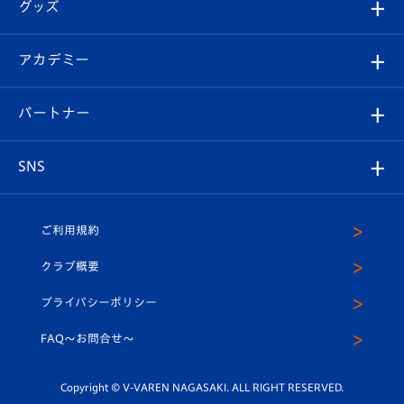
チケット
グッズ
チケット
選手プロフィール
Revive Team
フォトギャラリー
シーズンシート
オンラインショップ
アカデミー
イベント
スタッフプロフィール
スタジアムへのアクセス
スタジアムグルメ
V-LOVERS（ファンクラブ）
2026-27ユニフォーム
メディア
育成からのお知らせ
パートナー
マスコット紹介
ヴィヴィくんの長崎おもてなしガイド
はじめての観戦ガイド
プレイヤーズスイート
店舗情報
グッズ
アカデミー
チームスケジュール
V-EXPRESS
パートナー企業一覧
SNS
（ユニフォーム入場）
ホームタウン
U-18
クラブハウス（練習場）
パートナー募集
公式Twitter
ご利用規約
アカデミー
U-15
応援メディア
法人限定 VIP BOX
ヴィヴィくんインスタグラム
クラブ概要
スクール
U-12
メディア出演情報
プライバシーポリシー
公式LINE＠
スクール
FAQ〜お問合せ〜
平和祈念活動
Youtube公式チャンネル
ホームタウン活動
Copyright © V-VAREN NAGASAKI. ALL RIGHT RESERVED.