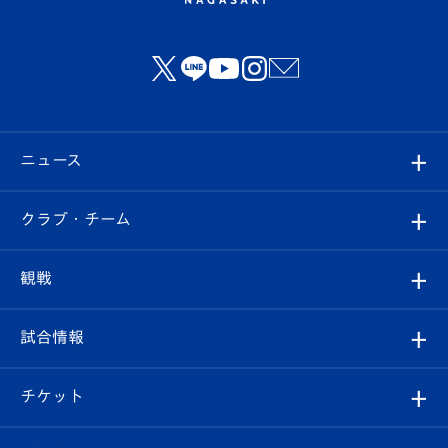
ニュース
すべて
クラブ・チーム
トップチーム
クラブプロフィール
観戦
クラブ
フィロソフィー
観戦ルール
試合情報
試合情報
クラブ概要
観戦ツアー
試合日程/結果
チケット
ファンクラブ
エンブレム紹介
はじめての観戦ガイド
順位表