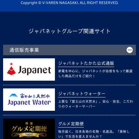
ホームタウン活動
Copyright © V-VAREN NAGASAKI. ALL RIGHT RESERVED.
ジャパネットグループ関連サイト
通信販売事業
ジャパネットたかた公式通販
家電を中心に、ジャパネットが自信をもって厳選
した商品だけをご紹介！
ジャパネットウォーター
上質な「富士山の天然水」。安心・安全、こだわ
りのウォーターサーバー
グルメ定期便
毎月届く、日本各地の名物・名産品。「美味し
い」で生活を変えませんか？