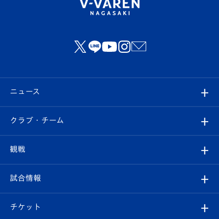
ニュース
すべて
クラブ・チーム
トップチーム
クラブプロフィール
観戦
クラブ
フィロソフィー
観戦ルール
試合情報
試合情報
クラブ概要
観戦ツアー
試合日程/結果
チケット
ファンクラブ