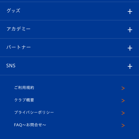
エンブレム紹介
はじめての観戦ガイド
順位表
チケット
グッズ
チケット
選手プロフィール
Revive Team
フォトギャラリー
シーズンシート
オンラインショップ
アカデミー
イベント
スタッフプロフィール
スタジアムへのアクセス
スタジアムグルメ
V-LOVERS（ファンクラブ）
2026-27ユニフォーム
メディア
育成からのお知らせ
パートナー
マスコット紹介
ヴィヴィくんの長崎おもてなしガイド
はじめての観戦ガイド
プレイヤーズスイート
店舗情報
グッズ
アカデミー
チームスケジュール
V-EXPRESS
パートナー企業一覧
SNS
（ユニフォーム入場）
ホームタウン
U-18
クラブハウス（練習場）
パートナー募集
公式Twitter
ご利用規約
アカデミー
U-15
応援メディア
法人限定 VIP BOX
ヴィヴィくんインスタグラム
クラブ概要
スクール
U-12
メディア出演情報
プライバシーポリシー
公式LINE＠
スクール
FAQ〜お問合せ〜
平和祈念活動
Youtube公式チャンネル