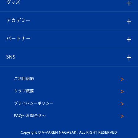
チケット
グッズ
チケット
選手プロフィール
Revive Team
フォトギャラリー
シーズンシート
オンラインショップ
アカデミー
イベント
スタッフプロフィール
スタジアムへのアクセス
スタジアムグルメ
V-LOVERS（ファンクラブ）
2026-27ユニフォーム
メディア
育成からのお知らせ
パートナー
マスコット紹介
ヴィヴィくんの長崎おもてなしガイド
はじめての観戦ガイド
プレイヤーズスイート
店舗情報
グッズ
アカデミー
チームスケジュール
V-EXPRESS
パートナー企業一覧
SNS
（ユニフォーム入場）
ホームタウン
U-18
クラブハウス（練習場）
パートナー募集
公式Twitter
ご利用規約
アカデミー
U-15
応援メディア
法人限定 VIP BOX
ヴィヴィくんインスタグラム
クラブ概要
スクール
U-12
メディア出演情報
プライバシーポリシー
公式LINE＠
スクール
FAQ〜お問合せ〜
平和祈念活動
Youtube公式チャンネル
ホームタウン活動
Copyright © V-VAREN NAGASAKI. ALL RIGHT RESERVED.