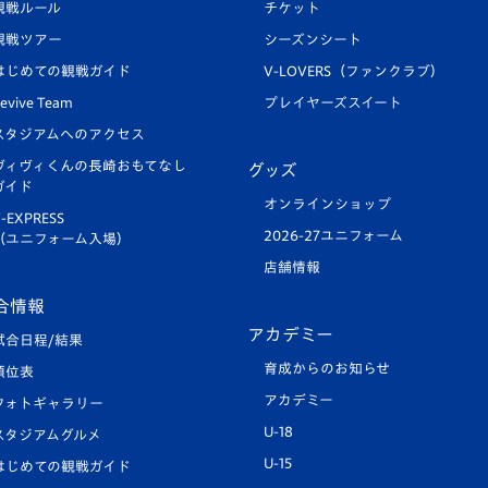
観戦ルール
チケット
観戦ツアー
シーズンシート
はじめての観戦ガイド
V-LOVERS（ファンクラブ）
evive Team
プレイヤーズスイート
スタジアムへのアクセス
ヴィヴィくんの長崎おもてなし
グッズ
ガイド
オンラインショップ
-EXPRESS
2026-27ユニフォーム
（ユニフォーム入場）
店舗情報
合情報
アカデミー
試合日程/結果
育成からのお知らせ
順位表
アカデミー
フォトギャラリー
U-18
スタジアムグルメ
U-15
はじめての観戦ガイド