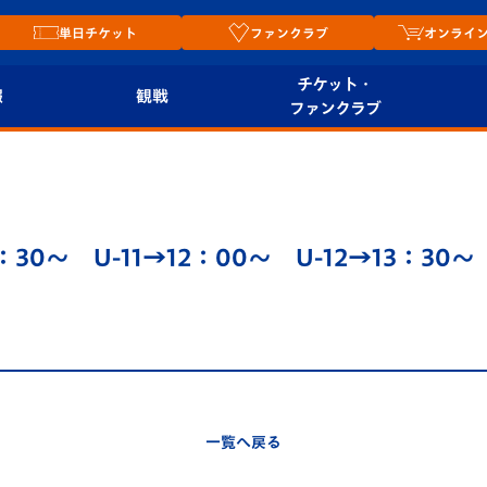
単日チケット
ファンクラブ
オンライ
チケット・
報
観戦
ファンクラブ
観戦ルール
チケット
オンラ
はじめての観戦ガイ
シーズンシート
2026
ド
ム
10：30～ U-11→12：00～ U-12→13：
プレイヤーズスイート
Revive Team
店舗情
関連
V-LOVERS（ファン
スタジアムへのアク
クラブ）
セス
リー
ヴィヴィくんの長崎
ルメ
一覧へ戻る
おもてなしガイド