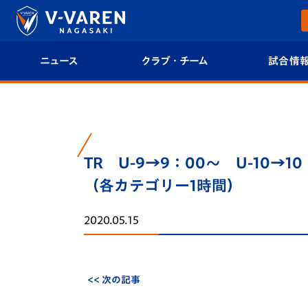
ニュース
クラブ・チーム
試合情
すべて
クラブプロフィール
試合日程/結果
トップチーム
フィロソフィー
試合情報
TR U-9→9：00～ U-10→
クラブ
クラブ概要
順位表
（各カテゴリー1時間）
試合情報
エンブレム紹介
U-21 Jリーグ
2020.05.15
ファンクラブ
選手プロフィール
フォトギャラ
チケット
スタッフプロフィール
スタジアムグ
<< 次の記事