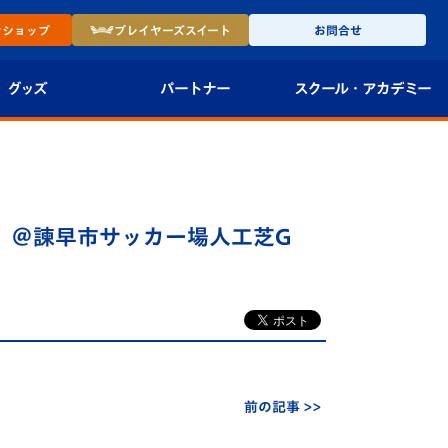
ン
ショップ
プレイヤーズ
スイート
お問合せ
グッズ
パートナー
スクール・
アカデミー
インショップ
パートナー企業一覧
アカデミー
-27ユニフォー
パートナー募集
U-18
30～ ＠諫早市サッカー場人工芝G
法人限定 VIP BOX
U-15
報
U-12
スクール
前の記事 >>