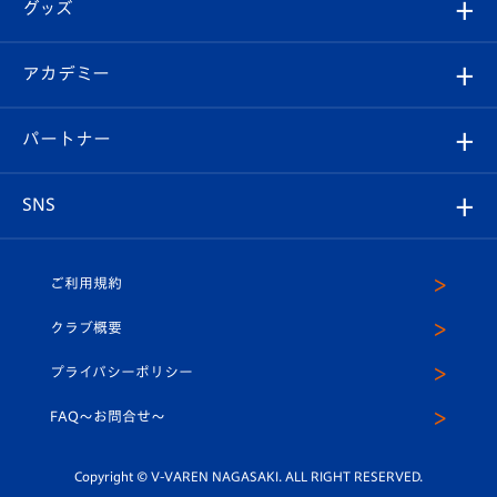
チケット
グッズ
チケット
選手プロフィール
Revive Team
フォトギャラリー
シーズンシート
オンラインショップ
アカデミー
イベント
スタッフプロフィール
スタジアムへのアクセス
スタジアムグルメ
V-LOVERS（ファンクラブ）
2026-27ユニフォーム
メディア
育成からのお知らせ
パートナー
マスコット紹介
ヴィヴィくんの長崎おもてなしガイド
はじめての観戦ガイド
プレイヤーズスイート
店舗情報
グッズ
アカデミー
チームスケジュール
V-EXPRESS
パートナー企業一覧
SNS
（ユニフォーム入場）
ホームタウン
U-18
クラブハウス（練習場）
パートナー募集
公式Twitter
ご利用規約
アカデミー
U-15
応援メディア
法人限定 VIP BOX
ヴィヴィくんインスタグラム
クラブ概要
スクール
U-12
メディア出演情報
プライバシーポリシー
公式LINE＠
スクール
FAQ〜お問合せ〜
平和祈念活動
Youtube公式チャンネル
ホームタウン活動
Copyright © V-VAREN NAGASAKI. ALL RIGHT RESERVED.