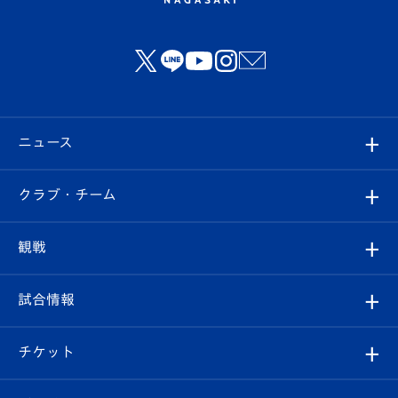
ニュース
すべて
クラブ・チーム
トップチーム
クラブプロフィール
観戦
クラブ
フィロソフィー
観戦ルール
試合情報
試合情報
クラブ概要
観戦ツアー
試合日程/結果
チケット
ファンクラブ
エンブレム紹介
はじめての観戦ガイド
順位表