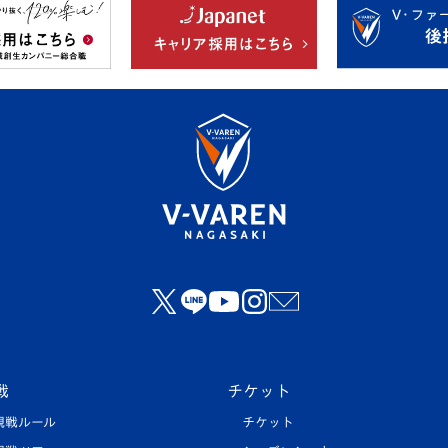
戦
チケット
観戦ルール
チケット