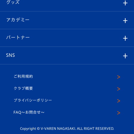
チケット
グッズ
チケット
選手プロフィール
Revive Team
フォトギャラリー
シーズンシート
オンラインショップ
アカデミー
イベント
スタッフプロフィール
スタジアムへのアクセス
スタジアムグルメ
V-LOVERS（ファンクラブ）
2026-27ユニフォーム
メディア
育成からのお知らせ
パートナー
マスコット紹介
ヴィヴィくんの長崎おもてなしガイド
はじめての観戦ガイド
プレイヤーズスイート
店舗情報
グッズ
アカデミー
チームスケジュール
V-EXPRESS
パートナー企業一覧
SNS
（ユニフォーム入場）
ホームタウン
U-18
クラブハウス（練習場）
パートナー募集
公式Twitter
ご利用規約
アカデミー
U-15
応援メディア
法人限定 VIP BOX
ヴィヴィくんインスタグラム
クラブ概要
スクール
U-12
メディア出演情報
プライバシーポリシー
公式LINE＠
スクール
FAQ〜お問合せ〜
平和祈念活動
Youtube公式チャンネル
ホームタウン活動
Copyright © V-VAREN NAGASAKI. ALL RIGHT RESERVED.