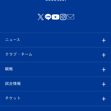
ニュース
すべて
クラブ・チーム
トップチーム
クラブプロフィール
観戦
クラブ
フィロソフィー
観戦ルール
試合情報
試合情報
クラブ概要
観戦ツアー
試合日程/結果
チケット
ファンクラブ
エンブレム紹介
はじめての観戦ガイド
順位表