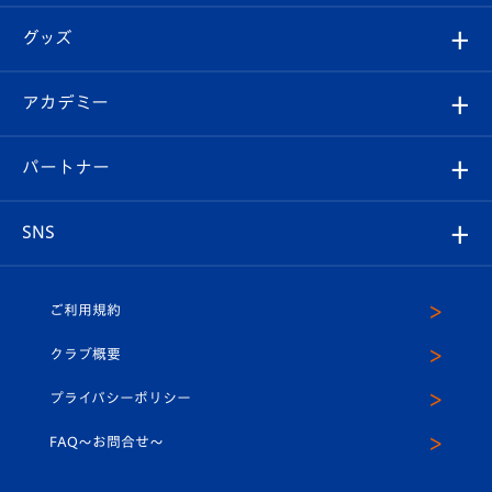
エンブレム紹介
はじめての観戦ガイド
順位表
チケット
グッズ
チケット
選手プロフィール
Revive Team
フォトギャラリー
シーズンシート
オンラインショップ
アカデミー
イベント
スタッフプロフィール
スタジアムへのアクセス
スタジアムグルメ
V-LOVERS（ファンクラブ）
2026-27ユニフォーム
メディア
育成からのお知らせ
パートナー
マスコット紹介
ヴィヴィくんの長崎おもてなしガイド
はじめての観戦ガイド
プレイヤーズスイート
店舗情報
グッズ
アカデミー
チームスケジュール
V-EXPRESS
パートナー企業一覧
SNS
（ユニフォーム入場）
ホームタウン
U-18
クラブハウス（練習場）
パートナー募集
公式Twitter
ご利用規約
アカデミー
U-15
応援メディア
法人限定 VIP BOX
ヴィヴィくんインスタグラム
クラブ概要
スクール
U-12
メディア出演情報
プライバシーポリシー
公式LINE＠
スクール
FAQ〜お問合せ〜
平和祈念活動
Youtube公式チャンネル