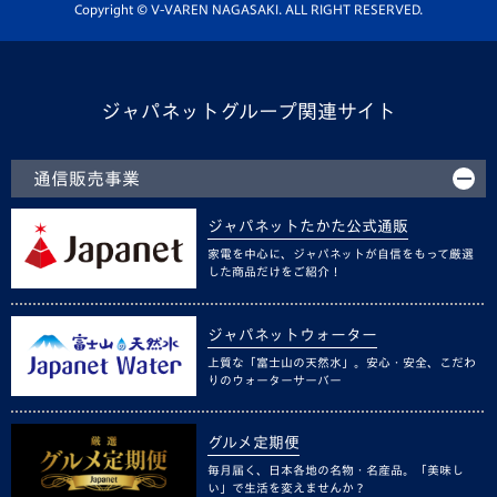
ホームタウン活動
Copyright © V-VAREN NAGASAKI. ALL RIGHT RESERVED.
ジャパネットグループ関連サイト
通信販売事業
ジャパネットたかた公式通販
家電を中心に、ジャパネットが自信をもって厳選
した商品だけをご紹介！
ジャパネットウォーター
上質な「富士山の天然水」。安心・安全、こだわ
りのウォーターサーバー
グルメ定期便
毎月届く、日本各地の名物・名産品。「美味し
い」で生活を変えませんか？