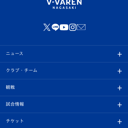
ニュース
すべて
クラブ・チーム
トップチーム
クラブプロフィール
観戦
クラブ
フィロソフィー
観戦ルール
試合情報
試合情報
クラブ概要
観戦ツアー
試合日程/結果
チケット
ファンクラブ