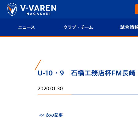
ニュース
クラブ・チーム
試合情
すべて
クラブプロフィール
試合日程/結果
トップチーム
フィロソフィー
試合情報
U-10・9 石橋工務店杯FM
クラブ
クラブ概要
順位表
2020.01.30
試合情報
エンブレム紹介
U-21 Jリーグ
ファンクラブ
選手プロフィール
フォトギャラ
<< 次の記事
チケット
スタッフプロフィール
スタジアムグ