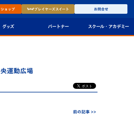
ン
ショップ
プレイヤーズ
スイート
お問合せ
グッズ
パートナー
スクール・
アカデミー
インショップ
パートナー企業一覧
アカデミー
-27ユニフォー
パートナー募集
U-18
中央運動広場
法人限定 VIP BOX
U-15
報
U-12
スクール
前の記事 >>