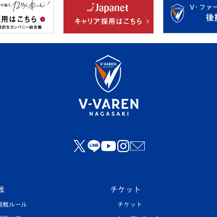
戦
チケット
観戦ルール
チケット