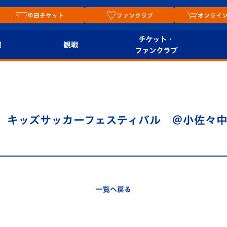
単日チケット
ファンクラブ
オンライ
チケット・
報
観戦
ファンクラブ
観戦ルール
チケット
オンラ
はじめての観戦ガイ
シーズンシート
2026
ド
ム
長崎 キッズサッカーフェスティバル ＠小佐々
プレイヤーズスイート
Revive Team
店舗情
関連
V-LOVERS（ファン
スタジアムへのアク
クラブ）
セス
リー
一覧へ戻る
ヴィヴィくんの長崎
ルメ
おもてなしガイド