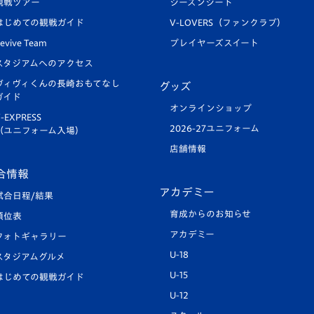
観戦ツアー
シーズンシート
はじめての観戦ガイド
V-LOVERS（ファンクラブ）
evive Team
プレイヤーズスイート
スタジアムへのアクセス
ヴィヴィくんの長崎おもてなし
グッズ
ガイド
オンラインショップ
-EXPRESS
2026-27ユニフォーム
（ユニフォーム入場）
店舗情報
合情報
アカデミー
試合日程/結果
育成からのお知らせ
順位表
アカデミー
フォトギャラリー
U-18
スタジアムグルメ
U-15
はじめての観戦ガイド
U-12