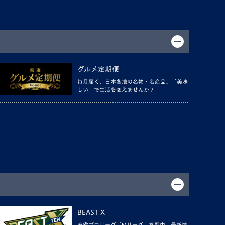
グルメ定期便
毎月届く、日本各地の名物・名産品。「美味
しい」で生活を変えませんか？
BEAST X
麻雀プロリーグ「Mリーグ」参戦中！最新情