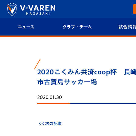
ニュース
クラブ・チーム
試合情
すべて
クラブプロフィール
試合日程/結果
トップチーム
フィロソフィー
試合情報
2020こくみん共済coop杯 長崎県
クラブ
クラブ概要
順位表
市古賀島サッカー場
試合情報
エンブレム紹介
U-21 Jリーグ
2020.01.30
ファンクラブ
選手プロフィール
フォトギャラ
チケット
スタッフプロフィール
スタジアムグ
<< 次の記事