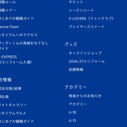
観戦ルール
チケット
観戦ツアー
シーズンシート
はじめての観戦ガイド
V-LOVERS（ファンクラブ）
evive Team
プレイヤーズスイート
スタジアムへのアクセス
ヴィヴィくんの長崎おもてなし
グッズ
ガイド
オンラインショップ
-EXPRESS
2026-27ユニフォーム
（ユニフォーム入場）
店舗情報
合情報
アカデミー
試合日程/結果
育成からのお知らせ
順位表
アカデミー
フォトギャラリー
U-18
スタジアムグルメ
U-15
はじめての観戦ガイド