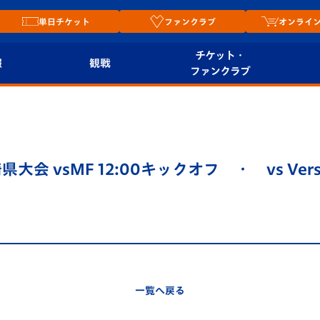
単日チケット
ファンクラブ
オンライ
チケット・
報
観戦
ファンクラブ
観戦ルール
チケット
オンラ
はじめての観戦ガイ
シーズンシート
2026
ド
ム
大会 vsMF 12:00キックオフ ・ vs Ver
プレイヤーズスイート
Revive Team
店舗情
関連
V-LOVERS（ファン
スタジアムへのアク
クラブ）
セス
リー
ヴィヴィくんの長崎
ルメ
一覧へ戻る
おもてなしガイド