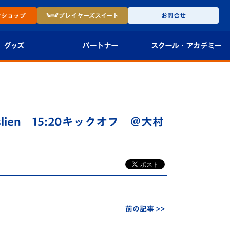
ン
ショップ
プレイヤーズ
スイート
お問合せ
グッズ
パートナー
スクール・
アカデミー
インショップ
パートナー企業一覧
アカデミー
-27ユニフォー
パートナー募集
U-18
slien 15:20キックオフ ＠大村
法人限定 VIP BOX
U-15
報
U-12
スクール
前の記事 >>