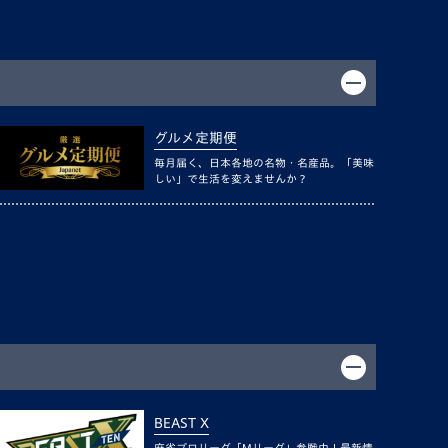
グルメ定期便
毎月届く、日本各地の名物・名産品。「美味
しい」で生活を変えませんか？
BEAST X
麻雀プロリーグ「Mリーグ」参戦中！最新情