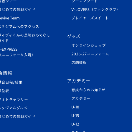
観戦ツアー
シーズンシート
はじめての観戦ガイド
V-LOVERS（ファンクラブ）
evive Team
プレイヤーズスイート
スタジアムへのアクセス
ヴィヴィくんの長崎おもてなし
グッズ
ガイド
オンラインショップ
-EXPRESS
2026-27ユニフォーム
（ユニフォーム入場）
店舗情報
合情報
アカデミー
試合日程/結果
育成からのお知らせ
順位表
アカデミー
フォトギャラリー
U-18
スタジアムグルメ
U-15
はじめての観戦ガイド
U-12