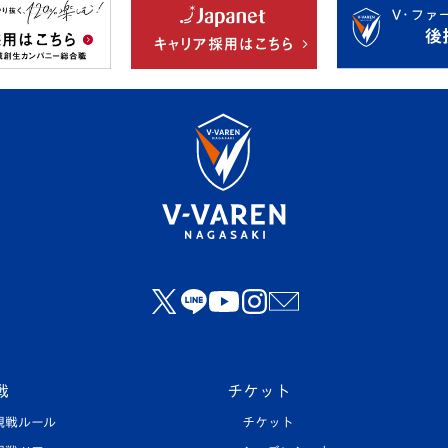
戦
チケット
観戦ルール
チケット