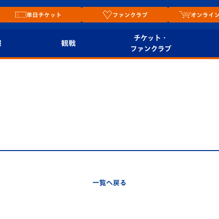
単日チケット
ファンクラブ
オンライ
チケット・
報
観戦
ファンクラブ
観戦ルール
チケット
オンラ
はじめての観戦ガイ
シーズンシート
2026
ド
ム
プレイヤーズスイート
Revive Team
店舗情
関連
V-LOVERS（ファン
スタジアムへのアク
クラブ）
セス
リー
一覧へ戻る
ヴィヴィくんの長崎
ルメ
おもてなしガイド