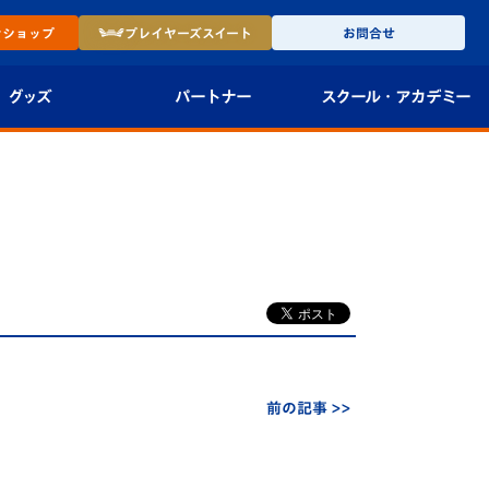
ン
ショップ
プレイヤーズ
スイート
お問合せ
グッズ
パートナー
スクール・
アカデミー
インショップ
パートナー企業一覧
アカデミー
-27ユニフォー
パートナー募集
U-18
法人限定 VIP BOX
U-15
報
U-12
スクール
前の記事 >>