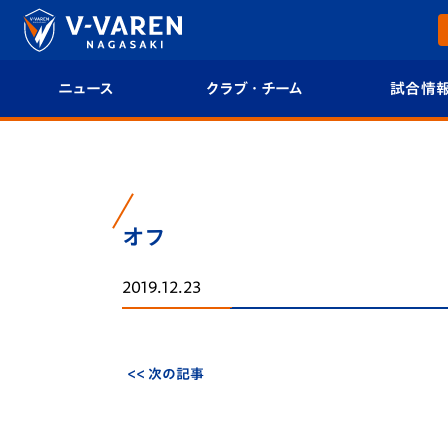
ニュース
クラブ・チーム
試合情
すべて
クラブプロフィール
試合日程/結果
トップチーム
フィロソフィー
試合情報
オフ
クラブ
クラブ概要
順位表
2019.12.23
試合情報
エンブレム紹介
U-21 Jリーグ
ファンクラブ
選手プロフィール
フォトギャラ
<< 次の記事
チケット
スタッフプロフィール
スタジアムグ