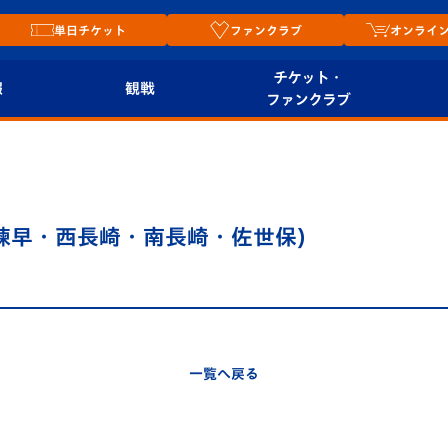
単日チケット
ファンクラブ
オンライ
チケット・
報
観戦
ファンクラブ
観戦ルール
チケット
オンラ
はじめての観戦ガイ
シーズンシート
2026
ド
ム
諫早・西長崎・南長崎・佐世保)
プレイヤーズスイート
Revive Team
店舗情
関連
V-LOVERS（ファン
スタジアムへのアク
クラブ）
セス
リー
一覧へ戻る
ヴィヴィくんの長崎
ルメ
おもてなしガイド