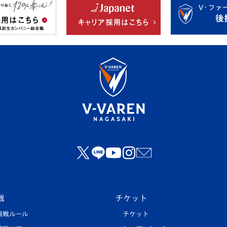
戦
チケット
観戦ルール
チケット