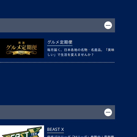
グルメ定期便
毎月届く、日本各地の名物・名産品。「美味
しい」で生活を変えませんか？
BEAST X
麻雀プロリーグ「Mリーグ」参戦中！最新情