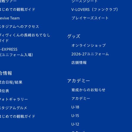
観戦ツアー
シーズンシート
はじめての観戦ガイド
V-LOVERS（ファンクラブ）
evive Team
プレイヤーズスイート
スタジアムへのアクセス
ヴィヴィくんの長崎おもてなし
グッズ
ガイド
オンラインショップ
-EXPRESS
2026-27ユニフォーム
（ユニフォーム入場）
店舗情報
合情報
アカデミー
試合日程/結果
育成からのお知らせ
順位表
アカデミー
フォトギャラリー
U-18
スタジアムグルメ
U-15
はじめての観戦ガイド
U-12