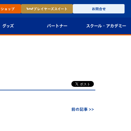
ン
ショップ
プレイヤーズ
スイート
お問合せ
グッズ
パートナー
スクール・
アカデミー
インショップ
パートナー企業一覧
アカデミー
-27ユニフォー
パートナー募集
U-18
法人限定 VIP BOX
U-15
報
U-12
スクール
前の記事 >>