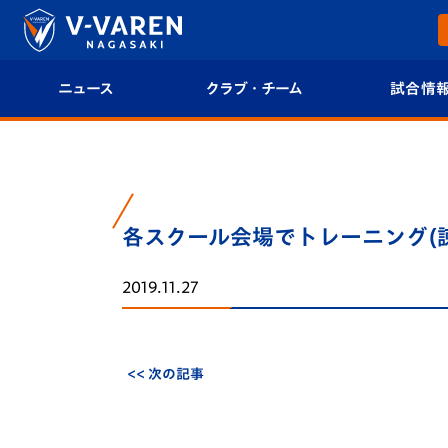
ニュース
クラブ・チーム
試合情
すべて
クラブプロフィール
試合日程/結果
トップチーム
フィロソフィー
試合情報
各スクール会場でトレーニング(
クラブ
クラブ概要
順位表
2019.11.27
試合情報
エンブレム紹介
U-21 Jリーグ
ファンクラブ
選手プロフィール
フォトギャラ
<< 次の記事
チケット
スタッフプロフィール
スタジアムグ