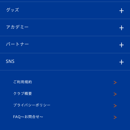
エンブレム紹介
はじめての観戦ガイド
順位表
チケット
グッズ
チケット
選手プロフィール
Revive Team
フォトギャラリー
シーズンシート
オンラインショップ
アカデミー
イベント
スタッフプロフィール
スタジアムへのアクセス
スタジアムグルメ
V-LOVERS（ファンクラブ）
2026-27ユニフォーム
メディア
育成からのお知らせ
パートナー
マスコット紹介
ヴィヴィくんの長崎おもてなしガイド
はじめての観戦ガイド
プレイヤーズスイート
店舗情報
グッズ
アカデミー
チームスケジュール
V-EXPRESS
パートナー企業一覧
SNS
（ユニフォーム入場）
ホームタウン
U-18
クラブハウス（練習場）
パートナー募集
公式Twitter
ご利用規約
アカデミー
U-15
応援メディア
法人限定 VIP BOX
ヴィヴィくんインスタグラム
クラブ概要
スクール
U-12
メディア出演情報
プライバシーポリシー
公式LINE＠
スクール
FAQ〜お問合せ〜
平和祈念活動
Youtube公式チャンネル