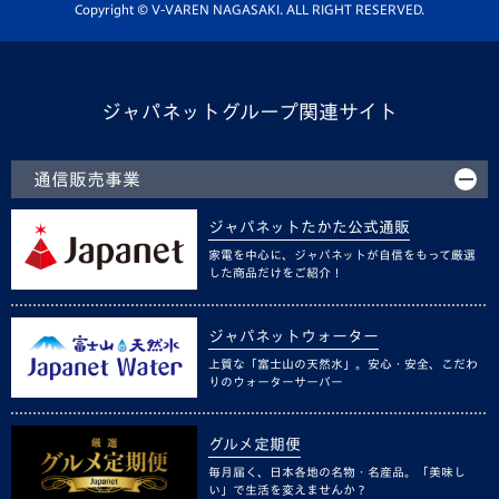
ホームタウン活動
Copyright © V-VAREN NAGASAKI. ALL RIGHT RESERVED.
ジャパネットグループ関連サイト
通信販売事業
ジャパネットたかた公式通販
家電を中心に、ジャパネットが自信をもって厳選
した商品だけをご紹介！
ジャパネットウォーター
上質な「富士山の天然水」。安心・安全、こだわ
りのウォーターサーバー
グルメ定期便
毎月届く、日本各地の名物・名産品。「美味し
い」で生活を変えませんか？