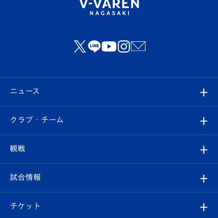
ニュース
すべて
クラブ・チーム
トップチーム
クラブプロフィール
観戦
クラブ
フィロソフィー
観戦ルール
試合情報
試合情報
クラブ概要
観戦ツアー
試合日程/結果
チケット
ファンクラブ