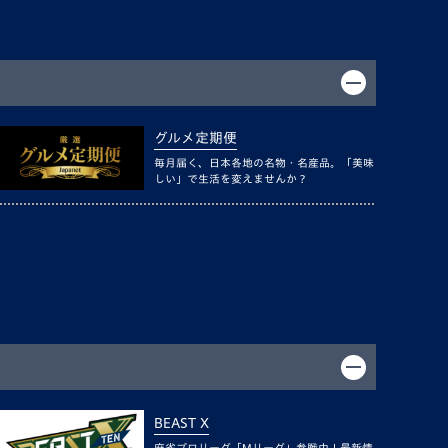
グルメ定期便
毎月届く、日本各地の名物・名産品。「美味
しい」で生活を変えませんか？
BEAST X
麻雀プロリーグ「Mリーグ」参戦中！最新情