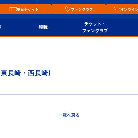
単日チケット
ファンクラブ
オンライ
チケット・
報
観戦
ファンクラブ
観戦ルール
チケット
オンラ
はじめての観戦ガイ
シーズンシート
2026
ド
ム
（東長崎・西長崎）
プレイヤーズスイート
Revive Team
店舗情
関連
V-LOVERS（ファン
スタジアムへのアク
クラブ）
セス
リー
一覧へ戻る
ヴィヴィくんの長崎
ルメ
おもてなしガイド