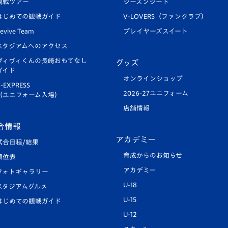
観戦ツアー
シーズンシート
はじめての観戦ガイド
V-LOVERS（ファンクラブ）
evive Team
プレイヤーズスイート
スタジアムへのアクセス
ヴィヴィくんの長崎おもてなし
グッズ
ガイド
オンラインショップ
-EXPRESS
2026-27ユニフォーム
（ユニフォーム入場）
店舗情報
合情報
アカデミー
試合日程/結果
育成からのお知らせ
順位表
アカデミー
フォトギャラリー
U-18
スタジアムグルメ
U-15
はじめての観戦ガイド
U-12