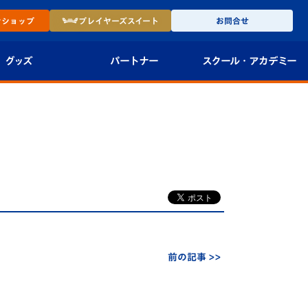
ン
ショップ
プレイヤーズ
スイート
お問合せ
グッズ
パートナー
スクール・
アカデミー
インショップ
パートナー企業一覧
アカデミー
-27ユニフォー
パートナー募集
U-18
法人限定 VIP BOX
U-15
報
U-12
スクール
前の記事 >>