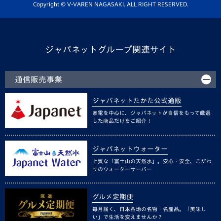
ホームタウン活動
Copyright © V-VAREN NAGASAKI. ALL RIGHT RESERVED.
ジャパネットグループ関連サイト
通信販売事業
ジャパネットたかた公式通販
家電を中心に、ジャパネットが自信をもって厳選
した商品だけをご紹介！
ジャパネットウォーター
上質な「富士山の天然水」。安心・安全、こだわ
りのウォーターサーバー
グルメ定期便
毎月届く、日本各地の名物・名産品。「美味し
い」で生活を変えませんか？