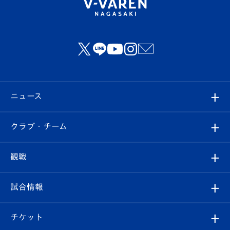
ニュース
すべて
クラブ・チーム
トップチーム
クラブプロフィール
観戦
クラブ
フィロソフィー
観戦ルール
試合情報
試合情報
クラブ概要
観戦ツアー
試合日程/結果
チケット
ファンクラブ