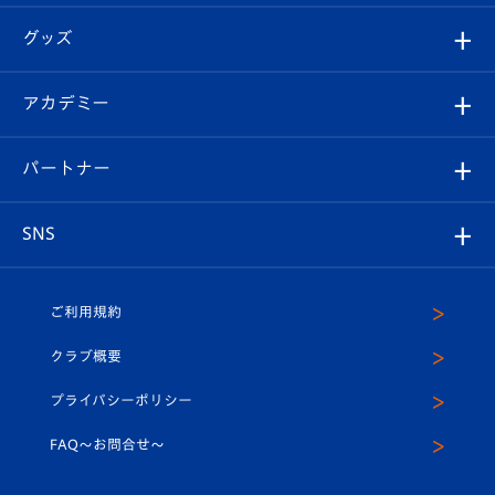
エンブレム紹介
はじめての観戦ガイド
順位表
チケット
グッズ
チケット
選手プロフィール
Revive Team
フォトギャラリー
シーズンシート
オンラインショップ
アカデミー
イベント
スタッフプロフィール
スタジアムへのアクセス
スタジアムグルメ
V-LOVERS（ファンクラブ）
2026-27ユニフォーム
メディア
育成からのお知らせ
パートナー
マスコット紹介
ヴィヴィくんの長崎おもてなしガイド
はじめての観戦ガイド
プレイヤーズスイート
店舗情報
グッズ
アカデミー
チームスケジュール
V-EXPRESS
パートナー企業一覧
SNS
（ユニフォーム入場）
ホームタウン
U-18
クラブハウス（練習場）
パートナー募集
公式Twitter
ご利用規約
アカデミー
U-15
応援メディア
法人限定 VIP BOX
ヴィヴィくんインスタグラム
クラブ概要
スクール
U-12
メディア出演情報
プライバシーポリシー
公式LINE＠
スクール
FAQ〜お問合せ〜
平和祈念活動
Youtube公式チャンネル