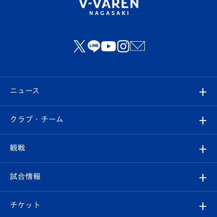
ニュース
すべて
クラブ・チーム
トップチーム
クラブプロフィール
観戦
クラブ
フィロソフィー
観戦ルール
試合情報
試合情報
クラブ概要
観戦ツアー
試合日程/結果
チケット
ファンクラブ