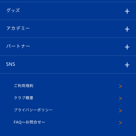
エンブレム紹介
はじめての観戦ガイド
順位表
チケット
グッズ
チケット
選手プロフィール
Revive Team
フォトギャラリー
シーズンシート
オンラインショップ
アカデミー
イベント
スタッフプロフィール
スタジアムへのアクセス
スタジアムグルメ
V-LOVERS（ファンクラブ）
2026-27ユニフォーム
メディア
育成からのお知らせ
パートナー
マスコット紹介
ヴィヴィくんの長崎おもてなしガイド
はじめての観戦ガイド
プレイヤーズスイート
店舗情報
グッズ
アカデミー
チームスケジュール
V-EXPRESS
パートナー企業一覧
SNS
（ユニフォーム入場）
ホームタウン
U-18
クラブハウス（練習場）
パートナー募集
公式Twitter
ご利用規約
アカデミー
U-15
応援メディア
法人限定 VIP BOX
ヴィヴィくんインスタグラム
クラブ概要
スクール
U-12
メディア出演情報
プライバシーポリシー
公式LINE＠
スクール
FAQ〜お問合せ〜
平和祈念活動
Youtube公式チャンネル