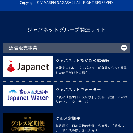
ホームタウン活動
Copyright © V-VAREN NAGASAKI. ALL RIGHT RESERVED.
ジャパネットグループ関連サイト
通信販売事業
ジャパネットたかた公式通販
家電を中心に、ジャパネットが自信をもって厳選
した商品だけをご紹介！
ジャパネットウォーター
上質な「富士山の天然水」。安心・安全、こだわ
りのウォーターサーバー
グルメ定期便
毎月届く、日本各地の名物・名産品。「美味し
い」で生活を変えませんか？