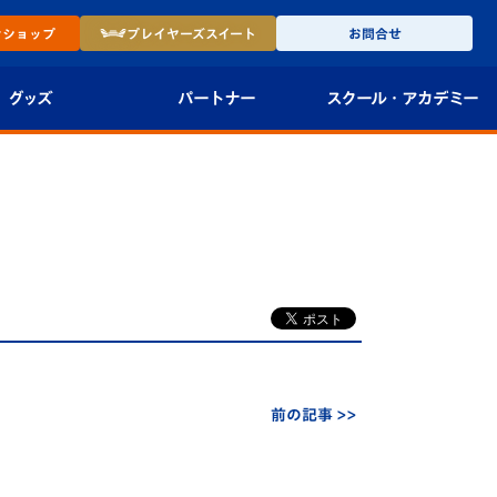
ン
ショップ
プレイヤーズ
スイート
お問合せ
グッズ
パートナー
スクール・
アカデミー
インショップ
パートナー企業一覧
アカデミー
-27ユニフォー
パートナー募集
U-18
法人限定 VIP BOX
U-15
報
U-12
スクール
前の記事 >>