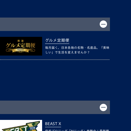
グルメ定期便
毎月届く、日本各地の名物・名産品。「美味
しい」で生活を変えませんか？
BEAST X
麻雀プロリーグ「Mリーグ」参戦中！最新情