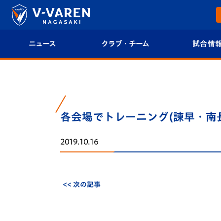
ニュース
クラブ・チーム
試合情
すべて
クラブプロフィール
試合日程/結果
トップチーム
フィロソフィー
試合情報
各会場でトレーニング(諫早・南
クラブ
クラブ概要
順位表
2019.10.16
試合情報
エンブレム紹介
U-21 Jリーグ
ファンクラブ
選手プロフィール
フォトギャラ
<< 次の記事
チケット
スタッフプロフィール
スタジアムグ