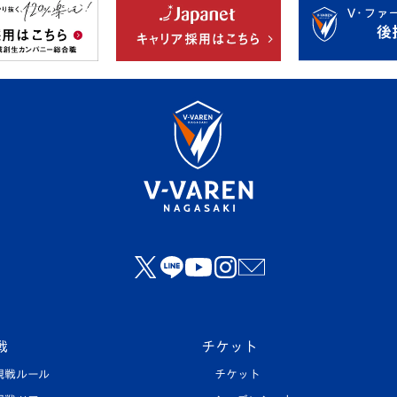
戦
チケット
観戦ルール
チケット