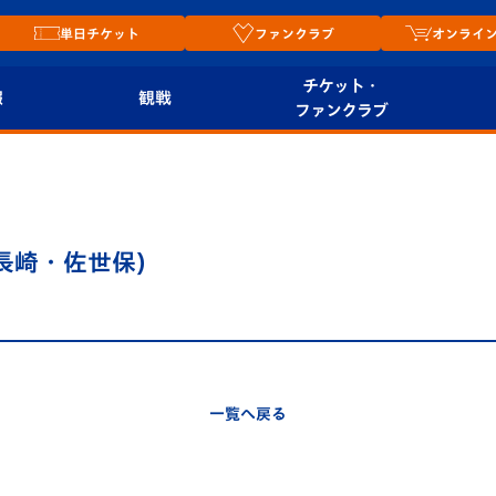
単日チケット
ファンクラブ
オンライ
チケット・
報
観戦
ファンクラブ
観戦ルール
チケット
オンラ
はじめての観戦ガイ
シーズンシート
2026
ド
ム
長崎・佐世保)
プレイヤーズスイート
Revive Team
店舗情
関連
V-LOVERS（ファン
スタジアムへのアク
クラブ）
セス
リー
一覧へ戻る
ヴィヴィくんの長崎
ルメ
おもてなしガイド