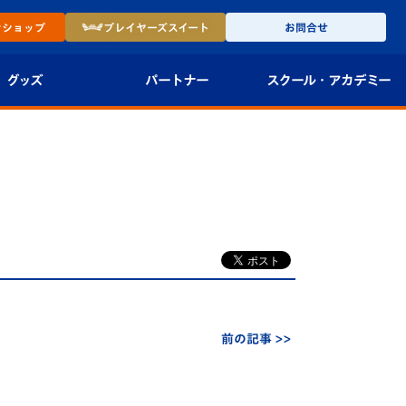
ン
ショップ
プレイヤーズ
スイート
お問合せ
グッズ
パートナー
スクール・
アカデミー
インショップ
パートナー企業一覧
アカデミー
-27ユニフォー
パートナー募集
U-18
法人限定 VIP BOX
U-15
報
U-12
スクール
前の記事 >>