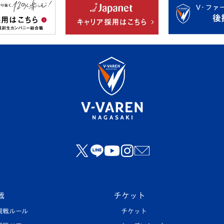
戦
チケット
観戦ルール
チケット