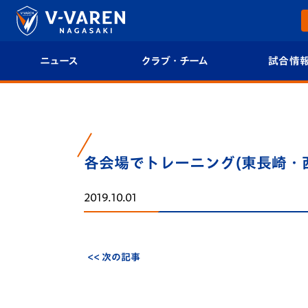
ニュース
クラブ・チーム
試合情
すべて
クラブプロフィール
試合日程/結果
トップチーム
フィロソフィー
試合情報
各会場でトレーニング(東長崎・
クラブ
クラブ概要
順位表
2019.10.01
試合情報
エンブレム紹介
U-21 Jリーグ
ファンクラブ
選手プロフィール
フォトギャラ
<< 次の記事
チケット
スタッフプロフィール
スタジアムグ