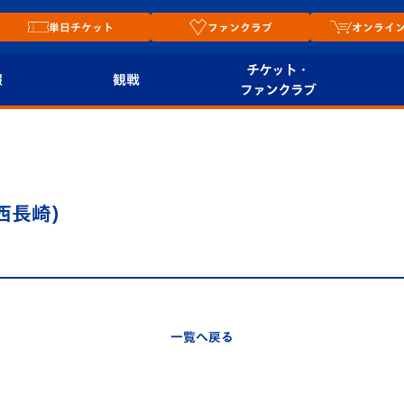
単日チケット
ファンクラブ
オンライ
チケット・
報
観戦
ファンクラブ
観戦ルール
チケット
オンラ
はじめての観戦ガイ
シーズンシート
2026
ド
ム
西長崎)
プレイヤーズスイート
Revive Team
店舗情
関連
V-LOVERS（ファン
スタジアムへのアク
クラブ）
セス
リー
一覧へ戻る
ヴィヴィくんの長崎
ルメ
おもてなしガイド