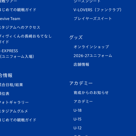
観戦ツアー
シーズンシート
はじめての観戦ガイド
V-LOVERS（ファンクラブ）
evive Team
プレイヤーズスイート
スタジアムへのアクセス
ヴィヴィくんの長崎おもてなし
グッズ
ガイド
オンラインショップ
-EXPRESS
2026-27ユニフォーム
（ユニフォーム入場）
店舗情報
合情報
アカデミー
試合日程/結果
育成からのお知らせ
順位表
アカデミー
フォトギャラリー
U-18
スタジアムグルメ
U-15
はじめての観戦ガイド
U-12