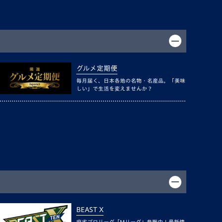
グルメ定期便
毎月届く、日本各地の名物・名産品。「美味
しい」で生活を変えませんか？
BEAST X
麻雀プロリーグ「Mリーグ」参戦中！最新情