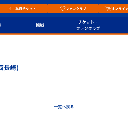
単日チケット
ファンクラブ
オンライ
チケット・
報
観戦
ファンクラブ
観戦ルール
チケット
オンラ
はじめての観戦ガイ
シーズンシート
2026
ド
ム
西長崎)
プレイヤーズスイート
Revive Team
店舗情
関連
V-LOVERS（ファン
スタジアムへのアク
クラブ）
セス
リー
一覧へ戻る
ヴィヴィくんの長崎
ルメ
おもてなしガイド