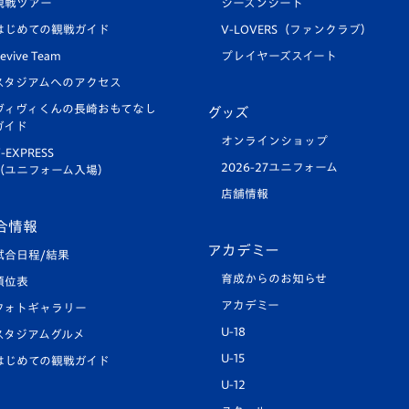
観戦ツアー
シーズンシート
はじめての観戦ガイド
V-LOVERS（ファンクラブ）
evive Team
プレイヤーズスイート
スタジアムへのアクセス
ヴィヴィくんの長崎おもてなし
グッズ
ガイド
オンラインショップ
-EXPRESS
2026-27ユニフォーム
（ユニフォーム入場）
店舗情報
合情報
アカデミー
試合日程/結果
育成からのお知らせ
順位表
アカデミー
フォトギャラリー
U-18
スタジアムグルメ
U-15
はじめての観戦ガイド
U-12