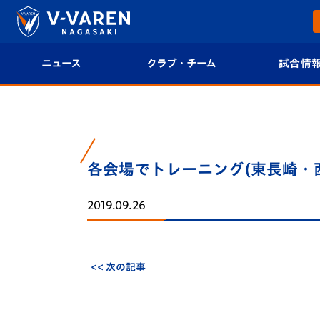
ニュース
クラブ・チーム
試合情
すべて
クラブプロフィール
試合日程/結果
トップチーム
フィロソフィー
試合情報
各会場でトレーニング(東長崎・
クラブ
クラブ概要
順位表
2019.09.26
試合情報
エンブレム紹介
U-21 Jリーグ
ファンクラブ
選手プロフィール
フォトギャラ
<< 次の記事
チケット
スタッフプロフィール
スタジアムグ