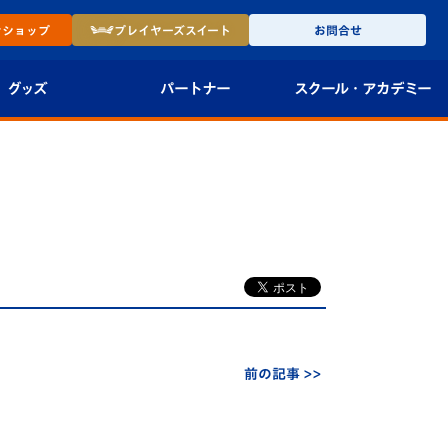
ン
ショップ
プレイヤーズ
スイート
お問合せ
グッズ
パートナー
スクール・
アカデミー
インショップ
パートナー企業一覧
アカデミー
-27ユニフォー
パートナー募集
U-18
法人限定 VIP BOX
U-15
報
U-12
スクール
前の記事 >>