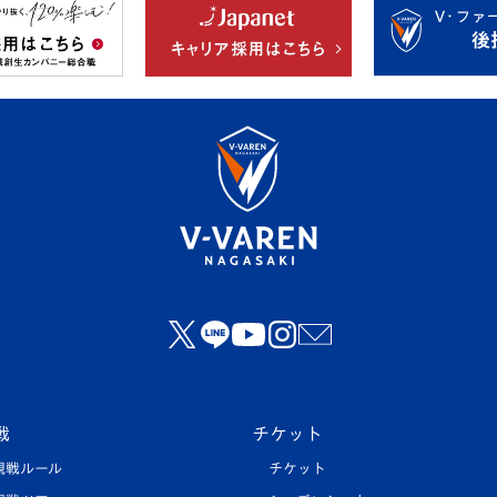
戦
チケット
観戦ルール
チケット