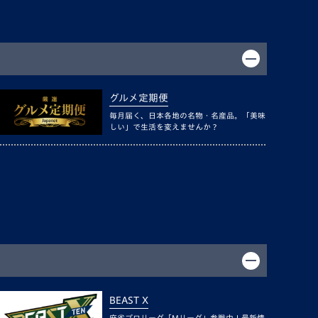
グルメ定期便
毎月届く、日本各地の名物・名産品。「美味
しい」で生活を変えませんか？
BEAST X
麻雀プロリーグ「Mリーグ」参戦中！最新情