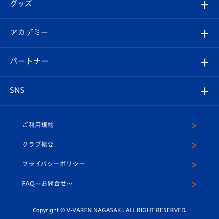
チケット
グッズ
チケット
選手プロフィール
Revive Team
フォトギャラリー
シーズンシート
オンラインショップ
アカデミー
イベント
スタッフプロフィール
スタジアムへのアクセス
スタジアムグルメ
V-LOVERS（ファンクラブ）
2026-27ユニフォーム
メディア
育成からのお知らせ
パートナー
マスコット紹介
ヴィヴィくんの長崎おもてなしガイド
はじめての観戦ガイド
プレイヤーズスイート
店舗情報
グッズ
アカデミー
チームスケジュール
V-EXPRESS
パートナー企業一覧
SNS
（ユニフォーム入場）
ホームタウン
U-18
クラブハウス（練習場）
パートナー募集
公式Twitter
ご利用規約
アカデミー
U-15
応援メディア
法人限定 VIP BOX
ヴィヴィくんインスタグラム
クラブ概要
スクール
U-12
メディア出演情報
プライバシーポリシー
公式LINE＠
スクール
FAQ〜お問合せ〜
平和祈念活動
Youtube公式チャンネル
ホームタウン活動
Copyright © V-VAREN NAGASAKI. ALL RIGHT RESERVED.