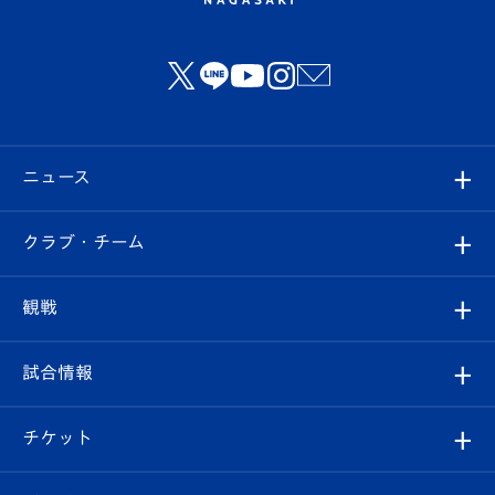
ニュース
すべて
クラブ・チーム
トップチーム
クラブプロフィール
観戦
クラブ
フィロソフィー
観戦ルール
試合情報
試合情報
クラブ概要
観戦ツアー
試合日程/結果
チケット
ファンクラブ
エンブレム紹介
はじめての観戦ガイド
順位表