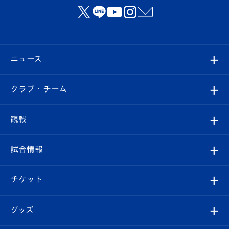
ニュース
すべて
クラブ・チーム
トップチーム
クラブプロフィール
観戦
クラブ
フィロソフィー
観戦ルール
試合情報
試合情報
クラブ概要
観戦ツアー
試合日程/結果
チケット
ファンクラブ
エンブレム紹介
はじめての観戦ガイド
順位表
チケット
グッズ
チケット
選手プロフィール
Revive Team
フォトギャラリー