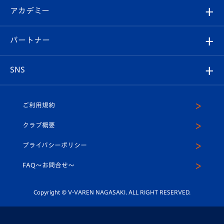
シーズンシート
オンラインショップ
アカデミー
イベント
スタッフプロフィール
スタジアムへのアクセス
スタジアムグルメ
V-LOVERS（ファンクラブ）
2026-27ユニフォーム
メディア
育成からのお知らせ
パートナー
マスコット紹介
ヴィヴィくんの長崎おもてなしガイド
はじめての観戦ガイド
プレイヤーズスイート
店舗情報
グッズ
アカデミー
チームスケジュール
V-EXPRESS
パートナー企業一覧
SNS
（ユニフォーム入場）
ホームタウン
U-18
クラブハウス（練習場）
パートナー募集
公式Twitter
ご利用規約
アカデミー
U-15
応援メディア
法人限定 VIP BOX
ヴィヴィくんインスタグラム
クラブ概要
スクール
U-12
メディア出演情報
プライバシーポリシー
公式LINE＠
スクール
FAQ〜お問合せ〜
平和祈念活動
Youtube公式チャンネル
ホームタウン活動
Copyright © V-VAREN NAGASAKI. ALL RIGHT RESERVED.