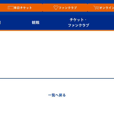
単日チケット
ファンクラブ
オンライ
チケット・
報
観戦
ファンクラブ
観戦ルール
チケット
オンラ
はじめての観戦ガイ
シーズンシート
2026
ド
ム
プレイヤーズスイート
Revive Team
店舗情
関連
V-LOVERS（ファン
スタジアムへのアク
クラブ）
セス
リー
一覧へ戻る
ヴィヴィくんの長崎
ルメ
おもてなしガイド