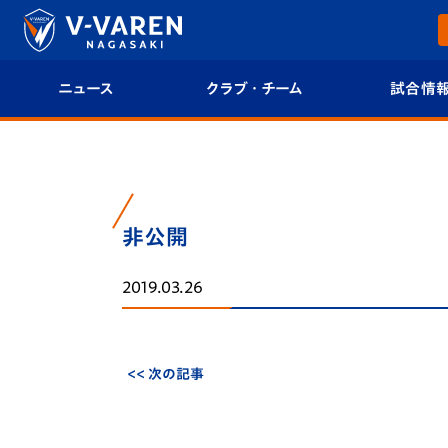
ニュース
クラブ・チーム
試合情
すべて
クラブプロフィール
試合日程/結果
トップチーム
フィロソフィー
試合情報
非公開
クラブ
クラブ概要
順位表
2019.03.26
試合情報
エンブレム紹介
U-21 Jリーグ
ファンクラブ
選手プロフィール
フォトギャラ
<< 次の記事
チケット
スタッフプロフィール
スタジアムグ