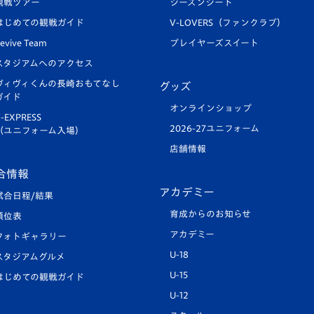
観戦ツアー
シーズンシート
はじめての観戦ガイド
V-LOVERS（ファンクラブ）
evive Team
プレイヤーズスイート
スタジアムへのアクセス
ヴィヴィくんの長崎おもてなし
グッズ
ガイド
オンラインショップ
-EXPRESS
2026-27ユニフォーム
（ユニフォーム入場）
店舗情報
合情報
アカデミー
試合日程/結果
育成からのお知らせ
順位表
アカデミー
フォトギャラリー
U-18
スタジアムグルメ
U-15
はじめての観戦ガイド
U-12