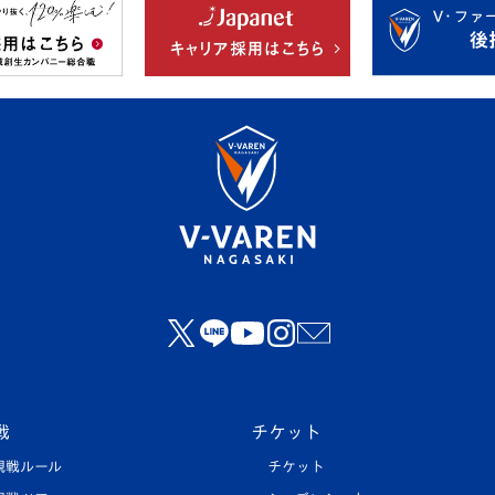
戦
チケット
観戦ルール
チケット