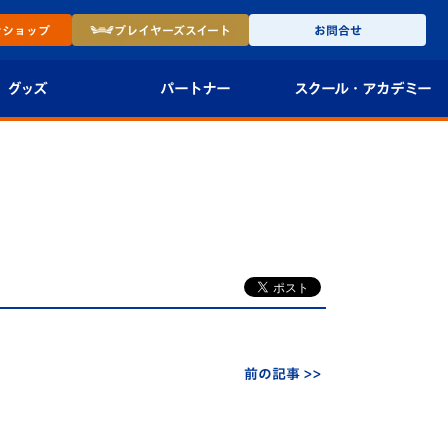
ン
ショップ
プレイヤーズ
スイート
お問合せ
グッズ
パートナー
スクール・
アカデミー
インショップ
パートナー企業一覧
アカデミー
-27ユニフォー
パートナー募集
U-18
法人限定 VIP BOX
U-15
報
U-12
スクール
前の記事 >>