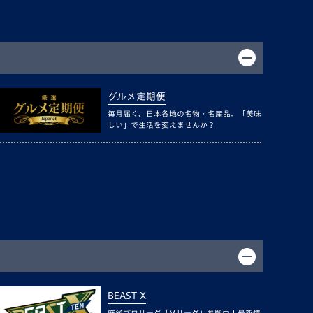
グルメ定期便
毎月届く、日本各地の名物・名産品。「美味
しい」で生活を変えませんか？
BEAST X
麻雀プロリーグ「Mリーグ」参戦中！最新情